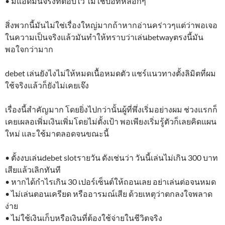
• มีแอดมินจริงที่ตอบไว ไม่ใช่บอทหลอกๆ
สิ่งพวกนี้มันไม่ใช่เรื่องใหญ่มากถ้าหากอ่านคร่าวๆแต่ว่าพอเจอ
ในความเป็นจริงแล้วมันทำให้ทราบว่าเล่นbetwayตรงนี้มัน
พอใจกว่ามาก
debet เล่นยังไงไม่ให้หมดเนื้อหมดตัว แชร์แนวทางตั้งลิมิตที่ผม
ใช้จริงแล้วก็ยังไม่เคยเจ๊ง
เรื่องนี้สำคัญมาก โดยยิ่งไปกว่านั้นผู้ที่พึ่งเริ่มอย่างผม ช่วงแรกก็
เคยเผลอเพิ่มเงินเพิ่มโดยไม่ตั้งเป้า พอเพียงเริ่มรู้ตัวก็เลยคิดแผน
ใหม่ และใช้มาตลอดจนขณะนี้
• ตั้งงบเล่นdebet slotรายวัน ดังเช่นว่า วันนี้เล่นไม่เกิน 300 บาท
เสียแล้วเลิกทันที
• หากได้กำไรเกิน 30 เปอร์เซ็นต์ให้ถอนเลย อย่าเล่นต่อจนหมด
• ไม่เล่นตอนเครียด หรืออารมณ์เสีย ด้วยเหตุว่าตกลงใจพลาด
ง่าย
• ไม่ใช้เงินเก็บหรือเงินที่ต้องใช้จ่ายในชีวิตจริง