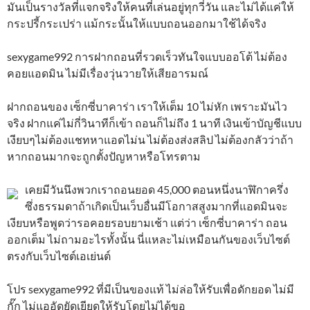
มันเป็นรางวัลที่แจกจริงให้คนที่เล่นอยู่ทุกวี่วัน และไม่ได้แค่ให้
กระปรี้กระเปร่า แม้กระนั้นให้แบบถอนออกมาใช้ได้จริง
sexygame992 การฝากถอนที่รวดเร็วทันใจแบบออโต้ ไม่ต้อง
คอยแอดมิน ไม่มีเรื่องวุ่นวายให้เสียอารมณ์
ฝากถอนของ เซ็กซี่บาคาร่า เราให้เต็ม 10 ไม่หัก เพราะมันไว
จริง ฝากแค่ไม่กี่วินาทีก็เข้า ถอนก็ไม่ถึง 1 นาที เงินเข้าบัญชีแบบ
เงียบๆไม่ต้องแชทหาแอดไม่น ไม่ต้องส่งสลิป ไม่ต้องกลัวว่าถ้า
หากถอนมากจะถูกตั้งปัญหาหรือโทรตาม
เคยมีวันนึงพวกเราถอนยอด 45,000 ตอนหนึ่งนาฬิกาครึ่ง
ซึ่งธรรมดาถ้าเกิดเป็นเว็บอื่นมีโอกาสสูงมากที่แอดมินจะ
เงียบหรือพูดว่ารอคอยรอบยามเช้า แต่ว่า เซ็กซี่บาคาร่า ถอน
ออกเต็ม ไม่ถามอะไรทั้งนั้น นี่แหละไม่เหมือนกันของเว็บไซต์
ตรงกับเว็บไซต์เอเย่นต์
โปร sexygame992 ที่มีเป็นของแท้ ไม่ล่อให้รับเพื่อดักยอด ไม่มี
กั๊ก ไม่แออัดยัดเยียดให้รับโดยไม่ได้ขอ