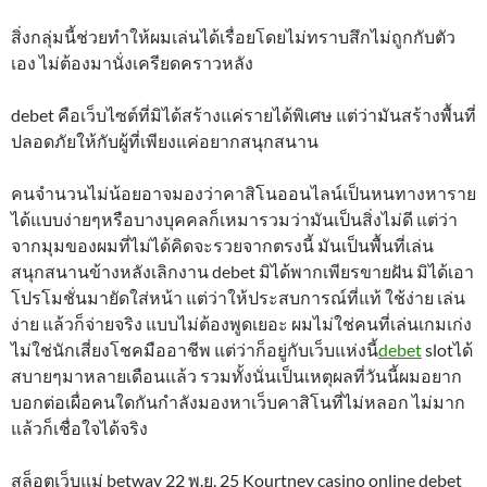
สิ่งกลุ่มนี้ช่วยทำให้ผมเล่นได้เรื่อยโดยไม่ทราบสึกไม่ถูกกับตัว
เอง ไม่ต้องมานั่งเครียดคราวหลัง
debet คือเว็บไซต์ที่มิได้สร้างแค่รายได้พิเศษ แต่ว่ามันสร้างพื้นที่
ปลอดภัยให้กับผู้ที่เพียงแค่อยากสนุกสนาน
คนจำนวนไม่น้อยอาจมองว่าคาสิโนออนไลน์เป็นหนทางหาราย
ได้แบบง่ายๆหรือบางบุคคลก็เหมารวมว่ามันเป็นสิ่งไม่ดี แต่ว่า
จากมุมของผมที่ไม่ได้คิดจะรวยจากตรงนี้ มันเป็นพื้นที่เล่น
สนุกสนานข้างหลังเลิกงาน debet มิได้พากเพียรขายฝัน มิได้เอา
โปรโมชั่นมายัดใส่หน้า แต่ว่าให้ประสบการณ์ที่แท้ ใช้ง่าย เล่น
ง่าย แล้วก็จ่ายจริง แบบไม่ต้องพูดเยอะ ผมไม่ใช่คนที่เล่นเกมเก่ง
ไม่ใช่นักเสี่ยงโชคมืออาชีพ แต่ว่าก็อยู่กับเว็บแห่งนี้
debet
slotได้
สบายๆมาหลายเดือนแล้ว รวมทั้งนั่นเป็นเหตุผลที่วันนี้ผมอยาก
บอกต่อเผื่อคนใดกันกำลังมองหาเว็บคาสิโนที่ไม่หลอก ไม่มาก
แล้วก็เชื่อใจได้จริง
สล็อตเว็บแม่ betway 22 พ.ย. 25 Kourtney casino online debet