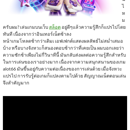
ไ
ห
ม
ครับผม? เล่นเกมบนเว็บ
สล็อต
อยู่ดีๆแล้วความรู้สึกก็แปรไปโดย
ทันที เนื่องจากว่าอินเทอร์เน็ตช้าลง
หน้าเกมโหลดช้ากว่าเดิมเ เอฟเฟกต์แสดงผลลัพธ์ไม่สม่ำเสมอ
บ้าง หรือบางจังหวะก็สนองตอบช้ากว่าที่เคยเป็น ผมบอกเลยว่า
ความชักช้าเพียงไม่กี่วินาทีนี้ มันกลับส่งผลต่อความรู้สึกสำหรับ
ในการเล่นของเราอย่างมาก เนื่องจากความสนุกสนานของเกม
alot66 มันขึ้นอยู่กับความต่อเนื่องของการเล่นด้วย เมื่อจังหวะ
แปรไป การรับรู้ต่อเกมก็แปลงตามไปด้วย สัญญาณเน็ตตอนเล่น
จึงสำคัญมาก