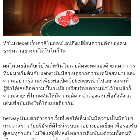
ทำไม debet เว็บคาสิโนออนไลน์ถึงเปลี่ยนความคิดของคน
ธรรมดาอย่างผมได้ในไม่กี่วัน
ผมไม่เคยอินกับเว็บไซต์พนัน ไม่เคยคิดจะทดลองด้วย แต่ว่าการ
ที่ผมมาเริ่มต้นกับ debet มันมีสาเหตุจากความเหนื่อยหน่ายและ
ความอยากรู้ล้วนๆเพียงพอเปิดเว็บbetwayเข้าไป อย่างแรกที่
รู้สึกได้เลยคือความเป็นระเบียบเรียบร้อย ความน่าไว้ใจ แล้วก็
ความง่ายๆที่ไม่กดดันให้มีความคิดว่าจำต้องเล่นเพื่อมั่งคั่ง แต่
เล่นเพื่อบันเทิงใจก็ได้แบบเดียวกัน
betway มันแตกต่างจากเว็บที่เคยได้เห็น มันมีความเป็นมือโปร
กระจ่าง ราวกับบริษัทที่ดีไซน์ระบบมาอย่างยอดเยี่ยม เพื่อรองรับ
ผู้เล่นทุกระดับ ไม่ใช่แค่ผู้ที่หลงใหลการเดิมพันแต่รวมทั้งคนที่