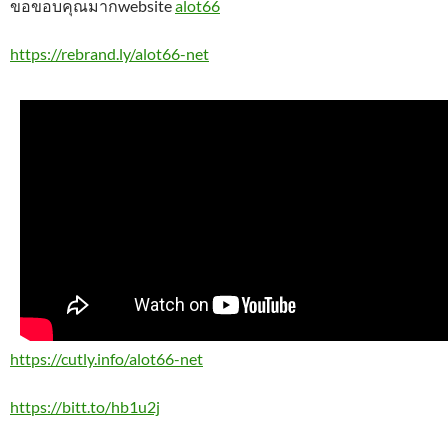
ขอขอบคุณมากwebsite
alot66
https://rebrand.ly/alot66-net
https://cutly.info/alot66-net
https://bitt.to/hb1u2j