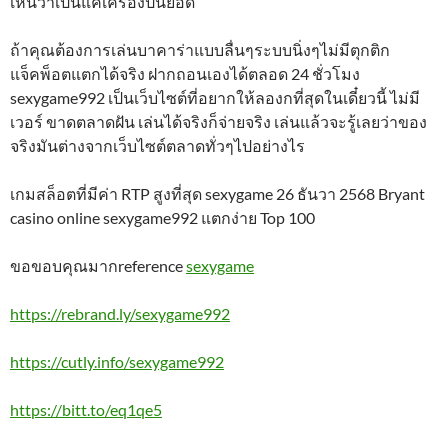
เห็นว่าเป็นแค่เครื่องปั่นยอด
ถ้าคุณต้องการเล่นบาคาร่าแบบลื่นๆระบบนิ่งๆไม่มีตุกติก
แจ็คพ็อตแตกได้จริง ฝากถอนเองได้ตลอด 24 ชั่วโมง
sexygame992 เป็นเว็บไซต์ที่อยากให้ลองกที่สุดในเดี๋ยวนี้ ไม่มี
เวอร์ ขาดตลาดฝัน เล่นได้จริงก็จ่ายจริง เล่นแล้วจะรู้เลยว่าของ
จริงมันต่างจากเว็บไซต์ตลาดทั่วๆไปอย่างไร
เกมสล็อตที่มีค่า RTP สูงที่สุด sexygame 26 ธันวา 2568 Bryant
casino online sexygame992 แตกง่าย Top 100
ขอขอบคุณมากreference
sexygame
https://rebrand.ly/sexygame992
https://cutly.info/sexygame992
https://bitt.to/eq1qe5