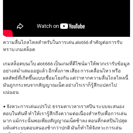
ความลื่นไถลไหลสำหรับในการเล่น alot66 สำคัญต่อการรับ
ทราบ เกมสล็อต
เกมสล็อตบนเว็บ alot666 เป็นเกมที่ดีไซน์มาให้พวกเรารับข้อมูล
อย่างสม่ำเสมออยู่แล้ว อีกทั้งภาพ เสียง การเคลื่อนไหว หรือ
ผลลัพธ์ที่เกิดขึ้นแบบเชื่อมโยงกัน แต่ว่าหากความลื่นไถลไหลนี้
มันถูกกระทบจากสัญญาณเน็ต อย่างไรเราก็รู้สึกแปลกไป
แน่นอน
• จังหวะการเล่นแปรไป: ธรรมดาเวลาเราสปิน ระบบจะสนอง
ตอบในทันที ทำให้เรารู้สึกถึงความต่อเนื่องสำหรับเพื่อการเล่น
มาก แม้กระนั้นพอเพียงสัญญาณเน็ตช้าลง ตอนที่กดสปินไปสุด
แท้แต่ระบบตอบสนองช้ากว่าปกติ มันก็ทำให้จังหวะการเล่น