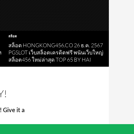
สล็อต
สล็อต HONGKONG456.CO 26 ธ.ค. 2567
ท
PGSLOT เว็บสล็อตเครดิตฟรี พนันเว็บใหญ่
สล็อต456 ใหม่ล่าสุด TOP 65 BY HAI
Y!
! Give it a