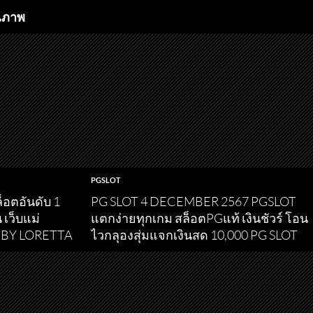
ุณภาพ
PGSLOT
็อตอันดับ 1
PG SLOT 4 DECEMBER 2567 PGSLOT
 เว็บแม่
แตกง่ายทุกเกม สล็อตPGแท้ เงินชัวร์ โอน
2 BY LORETTA
ไวกลุองสุ่มแจกเงินสด 10,000 PG SLOT
OM 16
ใครจะเป็นเจ้าของเงินล้านคนต่อไป TOP
95 BY CARINA PGSLOTZAA.COM