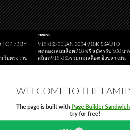
918KISS
ุด TOP 72 BY
918KISS 21 JAN 2024 918KISSAUTO
ทดลองเล่นสล็อต918 ฟรี สมัครรับ 500 บา
เว็บตรง เวป
สล็อต918KISSรวมเกมสล็อต ยิงปลา เล่น
แบบมือโปร 12
ง่าย 918KISS แจกโบนัสสูงสุด 200% TOP
14 BY ZARA 918KISSAUTO.ONE
WELCOME TO THE FAMIL
The page is built with
Page Builder Sandwich
try for free!