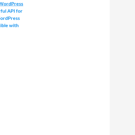
WordPress
ful API for
 WordPress
ible with