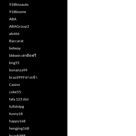
918kissauto
918kissme
ABA
ABAGroup2
alot66
Baccarat
betway
bkkwin เครดิตฟรี
bng55
bonanza99
brazil999 ทางเข้า
Casino
coke55
fafa 123 slot
fullslotpg
funny18
happy168
hengjing168
huayhit88