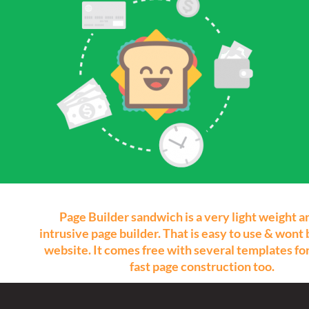
Page Builder sandwich is a very light weight a
intrusive page builder. That is easy to use & wont
website. It comes free with several templates fo
fast page construction too.