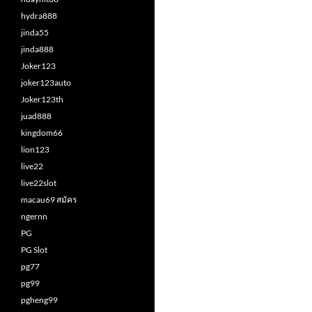
hydra888
jinda55
jinda888
Joker123
joker123auto
Joker123th
juad888
kingdom66
lion123
live22
live22slot
macau69 สมัคร
ngernn
PG
PG Slot
pg77
pg99
pgheng99