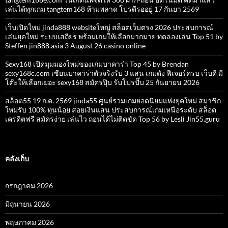
เล่นได้ทุกเกม tangtem168 ห้ามพลาด โปรดีรออยู่ 17 กันยา 2569
เว็บเปิดใหม่ jinda888 websiteใหญ่ สล็อตเว็บตรง 2026 ประสบการณ์
เล่นยุคใหม่ ระบบเสถียร พร้อมเกมให้เลือกมากมาย ทดลองเล่น Top 51 by
Steffen jin888.asia 3 August 26 casino online
Sexy168 เปิดมุมมองใหม่ของเกมบาคาร่า Top 45 by Brendan
sexy168c.com เซียนบาคาร่าตัวจริงรับ 3 แสน เกมดัง ฟีเจอร์ครบ เว็บดี มี
โต๊ะให้เลือกเยอะ sexy168 สมัครปุ๊บ รับโปรปั๊บ 25 กันยายน 2026
สล็อต55 19 ก.ค. 2569 jinda55 ศูนย์รวมเกมยอดนิยมแห่งยุคใหม่ สมาชิก
ใหม่รับ 100% ทุนน้อย สอยเงินแสน ประสบการณ์เกมเหนือระดับ สล็อต
เครดิตฟรี สมัครง่าย เล่นไว ถอนได้ไม่ติดขัด Top 56 by Lesli Jin55.guru
คลังเก็บ
กรกฎาคม 2026
มิถุนายน 2026
พฤษภาคม 2026