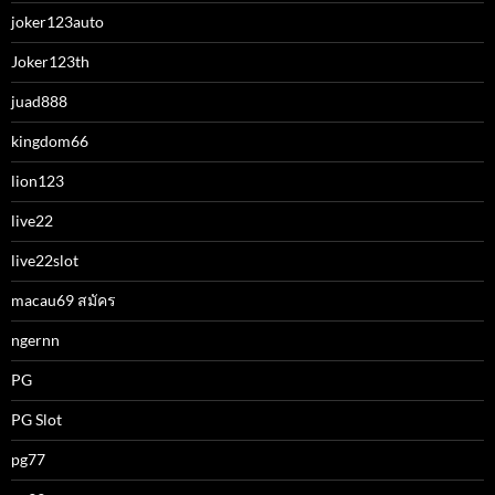
joker123auto
Joker123th
juad888
kingdom66
lion123
live22
live22slot
macau69 สมัคร
ngernn
PG
PG Slot
pg77