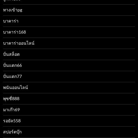
ทางเข้าpg
บาคาร่า
บาคาร่า168
บาคาร่าออนไลน์
ปั่นสล็อต
ปั่นแตก66
ปั่นแตก77
พนันออนไลน์
พุซซี่888
มาเก๊า69
รอยัล558
สปอร์ตบุ๊ก