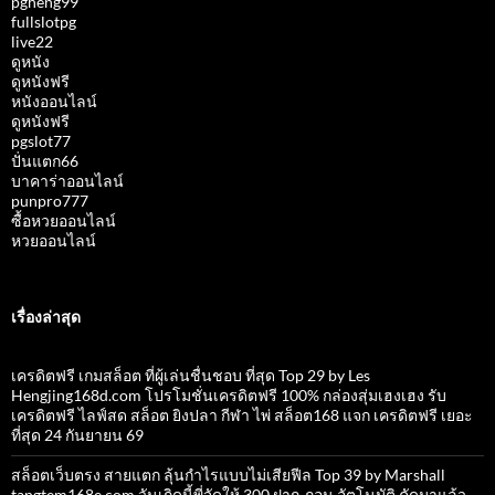
pgheng99
fullslotpg
live22
ดูหนัง
ดูหนังฟรี
หนังออนไลน์
ดูหนังฟรี
pgslot77
ปั่นแตก66
บาคาร่าออนไลน์
punpro777
ซื้อหวยออนไลน์
หวยออนไลน์
เรื่องล่าสุด
เครดิตฟรี เกมสล็อต ที่ผู้เล่นชื่นชอบ ที่สุด Top 29 by Les
Hengjing168d.com โปรโมชั่นเครดิตฟรี 100% กล่องสุ่มเฮงเฮง รับ
เครดิตฟรี ไลฟ์สด สล็อต ยิงปลา กีฬา ไพ่ สล็อต168 แจก เครดิตฟรี เยอะ
ที่สุด 24 กันยายน 69
สล็อตเว็บตรง สายแตก ลุ้นกำไรแบบไม่เสียฟีล Top 39 by Marshall
tangtem168e.com วันเกิดนี้พี่จัดให้ 300 ฝาก-ถอน อัตโนมัติ คัดมาแล้ว