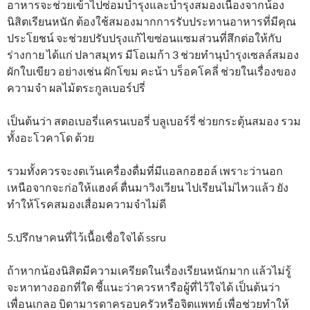
อาหารจะช่วยเข้าไปซ่อมบำรุงและบำรุงสมองเนื่องจากน้อง
นิสิตเรียนหนัก ต้องใช้สมองมากการรับประทานอาหารที่มีคุณ
ประโยชน์ จะช่วยปรับปรุงแก้ไขซ่อนแซมส่วนที่สึกต่อให้กับ
ร่างกาย ได้แก่ ปลาสมุทร มีโอเมก้า 3 ช่วยทำนุบำรุงเซลล์สมอง
ผักใบเขียว อย่างเช่น ผักโขม คะน้า บร็อคโคลี่ ช่วยในเรื่องของ
ความจำ ผลไม้ตระกูลเบอร์ปรี่
เป็นต้นว่า สตอเบอรี่แครนเบอรี่ บลูเบอร์รี่ ช่วยกระตุ้นสมอง รวม
ทั้งอะโวคาโด ด้วย
รวมทั้งควรจะงดเว้นเครื่องดื่มที่มีแอลกอฮอล์ เพราะว่านอก
เหนือจากจะก่อให้แฮงค์ ตื่นมาวิงเวียน ไปเรียนไม่ไหวแล้ว ยัง
ทำให้โรคสมองเสื่อมความจำไม่ดี
5.ปรึกษาคนที่ไว้เนื้อเชื่อใจได้ ssru
ถ้าหากน้องนิสิตมีความเครียดในเรื่องเรียนหนักมาก แล้วไม่รู้
จะหาทางออกที่ใด ชี้แนะว่าควรหารือผู้ที่ไว้ใจได้ เป็นต้นว่า
เพื่อนเกลอ บิดามารดาครอบครัวหรือจิตแพทย์ เพื่อช่วยทำให้