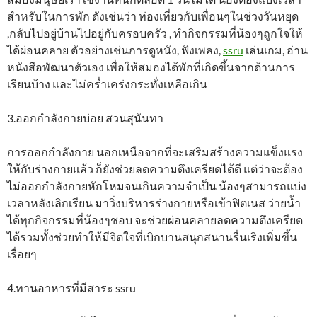
สำหรับในการพัก ดังเช่นว่า ท่องเที่ยวกับเพื่อนๆในช่วงวันหยุด
,กลับไปอยู่บ้านไปอยู่กับครอบครัว , ทำกิจกรรมที่น้องๆถูกใจให้
ได้ผ่อนคลาย ตัวอย่างเช่นการดูหนัง, ฟังเพลง,
ssru
เล่นเกม, อ่าน
หนังสือพัฒนาตัวเอง เพื่อให้สมองได้พักที่เกิดขึ้นจากด้านการ
เรียนบ้าง และไม่คร่ำเคร่งกระทั่งเหลือเกิน
3.ออกกำลังกายบ่อย สวนสุนันทา
การออกกำลังกาย นอกเหนือจากที่จะเสริมสร้างความแข็งแรง
ให้กับร่างกายแล้ว ก็ยังช่วยลดความตึงเครียดได้ดี แต่ว่าจะต้อง
ไม่ออกกำลังกายหักโหมจนเกินความจำเป็น น้องๆสามารถแบ่ง
เวลาหลังเลิกเรียน มาวิ่งบริหารร่างกายหรือเข้าฟิตเนส ว่ายน้ำ
ได้ทุกกิจกรรมที่น้องๆชอบ จะช่วยผ่อนคลายลดความตึงเครียด
ได้รวมทั้งช่วยทำให้มีจิตใจที่เบิกบานสนุกสนานรื่นเริงเพิ่มขึ้น
เรื่อยๆ
4.ทานอาหารที่มีสาระ ssru