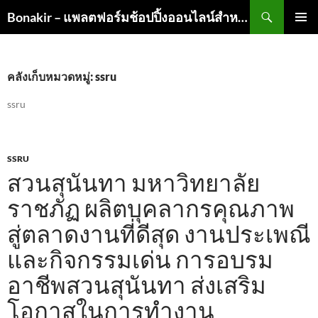
ค้นหา
Bonakir – แพลตฟอร์มช้อปปิ้งออนไลน์สำหรับสินค้าคุณภาพ
ข้าม
เมนูหลัก
ไป
ยัง
เนื้อหา
คลังเก็บหมวดหมู่: ssru
ssru
SSRU
สวนสุนันทา มหาวิทยาลัย
ราชภัฏ ผลิตบุคลากรคุณภาพ
สู่ตลาดงานที่ดีสุด งานประเพณี
และกิจกรรมเด่น การอบรม
อาชีพสวนสุนันทา ส่งเสริม
โอกาสในการทำงาน