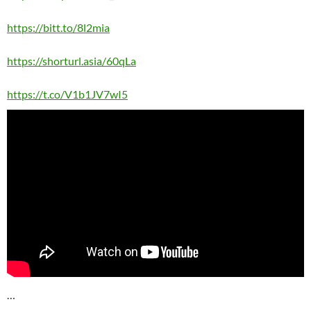
https://bitt.to/8l2mia
https://shorturl.asia/60qLa
https://t.co/V1b1JV7wI5
…