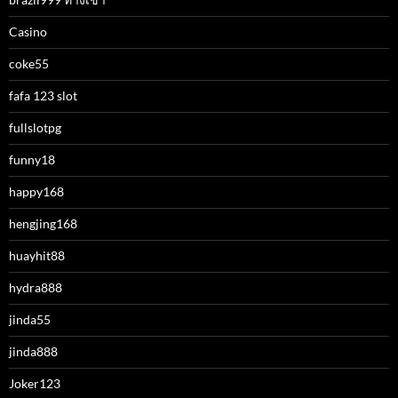
Casino
coke55
fafa 123 slot
fullslotpg
funny18
happy168
hengjing168
huayhit88
hydra888
jinda55
jinda888
Joker123