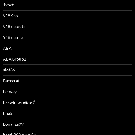
1xbet
918Kiss
918kissauto
918kissme
ABA
ABAGroup2
alot66
Baccarat
betway
bkkwin เครดิตฟรี
bng55
bonanza99
brazil999 ทางเข้า