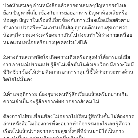
ปวดหัวเสมอๆ อ่านหนังสือแล้วลายตาเสมอๆปัญหากรดไหล
ย้อน ปัญหาที่เกี่ยวข้องกับการย่อยอาหาร ปัญหาท้องเสียหรือ
ท้องผูก ปัญหาในเรื่องที่เกี่ยวข้องกับการเมื่อยเนื้อเมื่อยตัวตาม
ร่างกาย ปวดศรีษะไมเกรน เป็นสัญญาณเตือนทางสุขภาพว่า
น้องๆมีความเคร่งเครียดมากเกินไป ส่งผลทำให้ร่างกายเหนื่อย
หมดแรง เหนื่อยหรือบางบุคคลป่วยไข้ได้
2.ทางด้านสภาพจิตใจ เกิดความตึงเครียดสูงทำให้อารมณ์เสีย
ง่าย อารมณ์ปรวนแปร รู้สึกไม่เชื่อมั่นในตัวเอง วิตก มีภาวะไม่มี
ชีวิตชีวา ร้องไห้ง่าย คิดมาก อาการกลุ่มนี้ชี้ได้ว่าภาวะทางด้าน
จิตใจไม่มั่นคง
3.ด้านพฤติกรรม น้องๆบางคนที่รู้สึกเรียนแล้วเครียดมากเกิน
ความจำเป็น จะรู้สึกอยากตัดขาดจากสังคม ไม่
ต้องการไปพบเพื่อนพ้อง ไม่อยากไปเรียน รู้สึกบีบคั้น ไม่ต้องการ
อ่านหนังสือ ไม่ต้องการที่จะอยากทำกิจกรรมอะไรเลย รู้สึกว่า
เรียนไปแล้วปราศจากความสุข ทั้งๆที่ที่ผ่านมามิได้เป็นการ