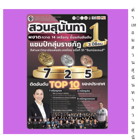
ค่
า
เท
อ
ม
ส
ว
น
สุ
นั
น
ท
า
ส
ว
น
สุ
นั