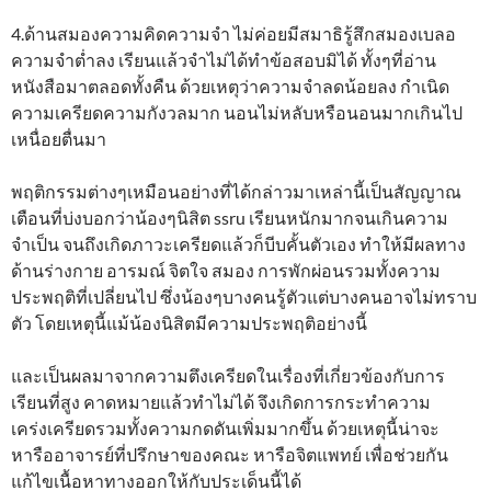
4.ด้านสมองความคิดความจำ ไม่ค่อยมีสมาธิรู้สึกสมองเบลอ
ความจำต่ำลง เรียนแล้วจำไม่ได้ทำข้อสอบมิได้ ทั้งๆที่อ่าน
หนังสือมาตลอดทั้งคืน ด้วยเหตุว่าความจำลดน้อยลง กำเนิด
ความเครียดความกังวลมาก นอนไม่หลับหรือนอนมากเกินไป
เหนื่อยตื่นมา
พฤติกรรมต่างๆเหมือนอย่างที่ได้กล่าวมาเหล่านี้เป็นสัญญาณ
เตือนที่บ่งบอกว่าน้องๆนิสิต ssru เรียนหนักมากจนเกินความ
จำเป็น จนถึงเกิดภาวะเครียดแล้วก็บีบคั้นตัวเอง ทำให้มีผลทาง
ด้านร่างกาย อารมณ์ จิตใจ สมอง การพักผ่อนรวมทั้งความ
ประพฤติที่เปลี่ยนไป ซึ่งน้องๆบางคนรู้ตัวแต่บางคนอาจไม่ทราบ
ตัว โดยเหตุนี้แม้น้องนิสิตมีความประพฤติอย่างนี้
และเป็นผลมาจากความตึงเครียดในเรื่องที่เกี่ยวข้องกับการ
เรียนที่สูง คาดหมายแล้วทำไม่ได้ จึงเกิดการกระทำความ
เคร่งเครียดรวมทั้งความกดดันเพิ่มมากขึ้น ด้วยเหตุนี้น่าจะ
หารืออาจารย์ที่ปรึกษาของคณะ หารือจิตแพทย์ เพื่อช่วยกัน
แก้ไขเนื้อหาทางออกให้กับประเด็นนี้ได้