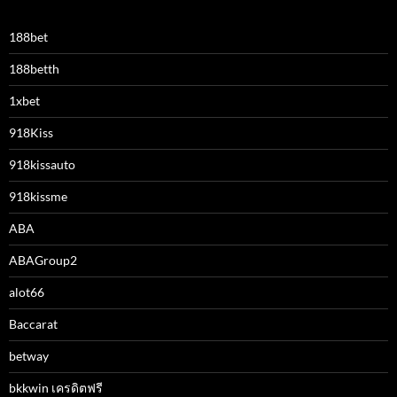
188bet
188betth
1xbet
918Kiss
918kissauto
918kissme
ABA
ABAGroup2
alot66
Baccarat
betway
bkkwin เครดิตฟรี