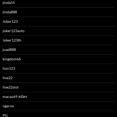
jinda55
jinda888
Joker123
joker123auto
Joker123th
juad888
kingdom66
lion123
live22
live22slot
macau69 สมัคร
ngernn
PG