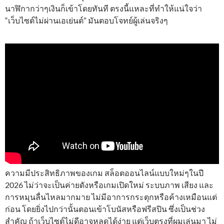
นาฬิกากว่าๆเงินก็เข้าโดยทันที ตรงนี้แหละที่ทำให้แน่ใจว่า
“เว็บไซต์ไม่ผ่านเอเย่นต์” มันตอบโจทย์ผู้เล่นจริงๆ
ความมีประสิทธิภาพของเกม สล็อตออนไลน์แบบใหม่ๆในปี
2026 ไม่ว่าจะเป็นค่ายดังหรือเกมเปิดใหม่ ระบบภาพ เสียง และ
การหมุนลื่นไหลมากมาย ไม่มีอาการกระตุกหรือค้างเหมือนแต่
ก่อน โดยยิ่งไปกว่านั้นตอนเข้าโบนัสหรือฟรีสปิน ซึ่งเป็นช่วง
สำคัญ ถ้าเว็บไซต์ไม่ดีอาจหลุดได้ง่าย แต่เว็บตรงที่ผมเล่นมา ไม่