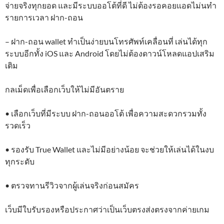
จ่ายจริงทุกยอด และมีระบบออโต้ที่ดี ไม่ต้องรอคอยแอดไม่นทำ
รายการเวลา ฝาก-ถอน
– ฝาก-ถอน wallet ทำเป็นง่ายบนโทรศัพท์เคลื่อนที่ เล่นได้ทุก
ระบบอีกทั้ง iOS และ Android โดยไม่ต้องดาวน์โหลดแอปเสริม
เติม
กลเม็ดเพื่อเลือกเว็บให้ไม่มีอันตราย
• เลือกเว็บที่มีระบบ ฝาก-ถอนออโต้ เพื่อความสะดวกรวมทั้ง
รวดเร็ว
• รองรับ True Wallet และไม่มีอย่างน้อย จะช่วยให้เล่นได้ในงบ
ทุกระดับ
• ตรวจทานรีวิวจากผู้เล่นจริงก่อนสมัคร
เว็บมีใบรับรองหรือประกาศว่าเป็นเว็บตรงส่งตรงจากค่ายเกม