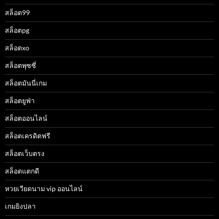
สล็อต99
สล็อตpg
สล็อตxo
สล็อตพุซซี่
สล็อตมันนี่เกม
สล็อตยูฟ่า
สล็อตออนไลน์
สล็อตเครดิตฟรี
สล็อตเว็บตรง
สล็อตแตกดี
หวยเวียดนาม vip ออนไลน์
เกมยิงปลา