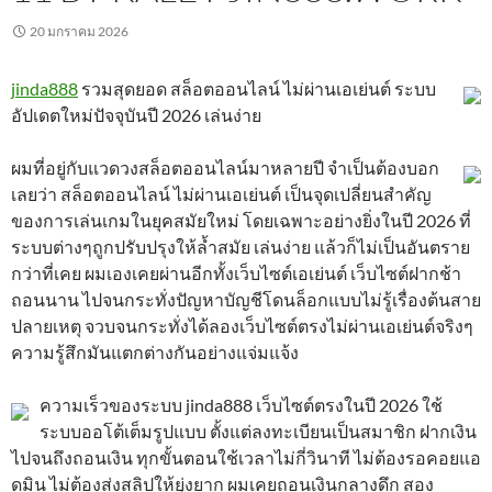
20 มกราคม 2026
jinda888
รวมสุดยอด สล็อตออนไลน์ ไม่ผ่านเอเย่นต์ ระบบ
อัปเดตใหม่ปัจจุบันปี 2026 เล่นง่าย
ผมที่อยู่กับแวดวงสล็อตออนไลน์มาหลายปี จำเป็นต้องบอก
เลยว่า สล็อตออนไลน์ ไม่ผ่านเอเย่นต์ เป็นจุดเปลี่ยนสำคัญ
ของการเล่นเกมในยุคสมัยใหม่ โดยเฉพาะอย่างยิ่งในปี 2026 ที่
ระบบต่างๆถูกปรับปรุงให้ล้ำสมัย เล่นง่าย แล้วก็ไม่เป็นอันตราย
กว่าที่เคย ผมเองเคยผ่านอีกทั้งเว็บไซต์เอเย่นต์ เว็บไซต์ฝากช้า
ถอนนาน ไปจนกระทั่งปัญหาบัญชีโดนล็อกแบบไม่รู้เรื่องต้นสาย
ปลายเหตุ จวบจนกระทั่งได้ลองเว็บไซต์ตรงไม่ผ่านเอเย่นต์จริงๆ
ความรู้สึกมันแตกต่างกันอย่างแจ่มแจ้ง
ความเร็วของระบบ jinda888 เว็บไซต์ตรงในปี 2026 ใช้
ระบบออโต้เต็มรูปแบบ ตั้งแต่ลงทะเบียนเป็นสมาชิก ฝากเงิน
ไปจนถึงถอนเงิน ทุกขั้นตอนใช้เวลาไม่กี่วินาที ไม่ต้องรอคอยแอ
ดมิน ไม่ต้องส่งสลิปให้ยุ่งยาก ผมเคยถอนเงินกลางดึก สอง