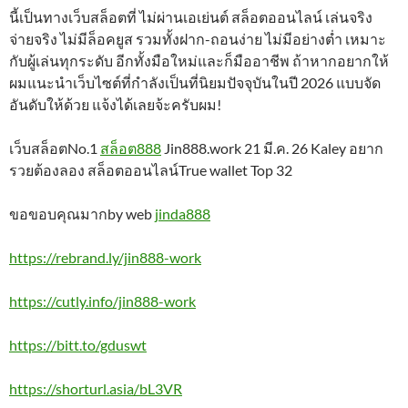
นี้เป็นทางเว็บสล็อตที่ ไม่ผ่านเอเย่นต์ สล็อตออนไลน์ เล่นจริง
จ่ายจริง ไม่มีล็อคยูส รวมทั้งฝาก-ถอนง่าย ไม่มีอย่างต่ำ เหมาะ
กับผู้เล่นทุกระดับ อีกทั้งมือใหม่และก็มืออาชีพ ถ้าหากอยากให้
ผมแนะนำเว็บไซต์ที่กำลังเป็นที่นิยมปัจจุบันในปี 2026 แบบจัด
อันดับให้ด้วย แจ้งได้เลยจ้ะครับผม!
เว็บสล็อตNo.1
สล็อต888
Jin888.work 21 มี.ค. 26 Kaley อยาก
รวยต้องลอง สล็อตออนไลน์True wallet Top 32
ขอขอบคุณมากby web
jinda888
https://rebrand.ly/jin888-work
https://cutly.info/jin888-work
https://bitt.to/gduswt
https://shorturl.asia/bL3VR