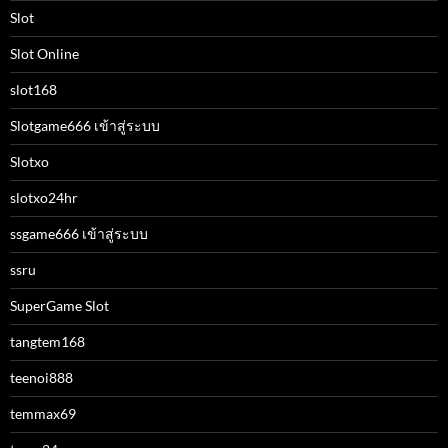
Slot
Slot Online
slot168
Slotgame666 เข้าสู่ระบบ
Slotxo
slotxo24hr
ssgame666 เข้าสู่ระบบ
ssru
SuperGame Slot
tangtem168
teenoi888
temmax69