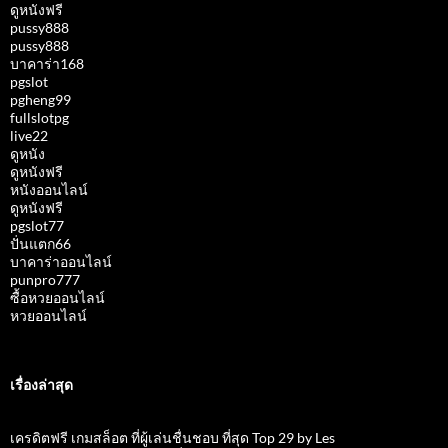
ดูหนังฟรี
pussy888
pussy888
บาคาร่า168
pgslot
pgheng99
fullslotpg
live22
ดูหนัง
ดูหนังฟรี
หนังออนไลน์
ดูหนังฟรี
pgslot77
ปั่นแตก66
บาคาร่าออนไลน์
punpro777
ซื้อหวยออนไลน์
หวยออนไลน์
เรื่องล่าสุด
เครดิตฟรี เกมสล็อต ที่ผู้เล่นชื่นชอบ ที่สุด Top 29 by Les