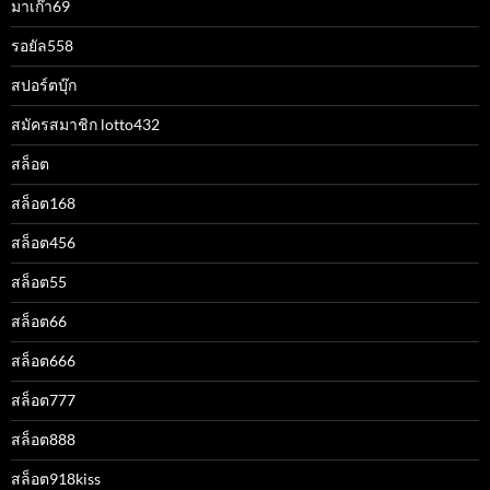
มาเก๊า69
รอยัล558
สปอร์ตบุ๊ก
สมัครสมาชิก lotto432
สล็อต
สล็อต168
สล็อต456
สล็อต55
สล็อต66
สล็อต666
สล็อต777
สล็อต888
สล็อต918kiss