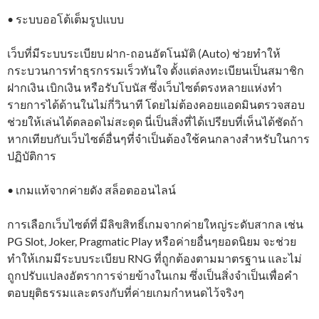
• ระบบออโต้เต็มรูปแบบ
เว็บที่มีระบบระเบียบ ฝาก-ถอนอัตโนมัติ (Auto) ช่วยทำให้
กระบวนการทำธุรกรรมเร็วทันใจ ตั้งแต่ลงทะเบียนเป็นสมาชิก
ฝากเงิน เบิกเงิน หรือรับโบนัส ซึ่งเว็บไซต์ตรงหลายแห่งทำ
รายการได้ด้านในไม่กี่วินาที โดยไม่ต้องคอยแอดมินตรวจสอบ
ช่วยให้เล่นได้ตลอดไม่สะดุด นี่เป็นสิ่งที่ได้เปรียบที่เห็นได้ชัดถ้า
หากเทียบกับเว็บไซต์อื่นๆที่จำเป็นต้องใช้คนกลางสำหรับในการ
ปฏิบัติการ
• เกมแท้จากค่ายดัง สล็อตออนไลน์
การเลือกเว็บไซต์ที่ มีลิขสิทธิ์เกมจากค่ายใหญ่ระดับสากล เช่น
PG Slot, Joker, Pragmatic Play หรือค่ายอื่นๆยอดนิยม จะช่วย
ทำให้เกมมีระบบระเบียบ RNG ที่ถูกต้องตามมาตรฐาน และไม่
ถูกปรับแปลงอัตราการจ่ายข้างในเกม ซึ่งเป็นสิ่งจำเป็นเพื่อคำ
ตอบยุติธรรมและตรงกับที่ค่ายเกมกำหนดไว้จริงๆ