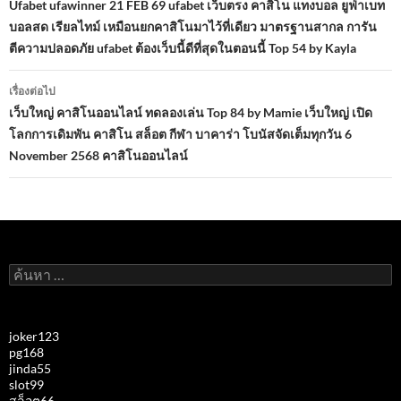
นำทาง
Ufabet ufawinner 21 FEB 69 ufabet เว็บตรง คาสิโน แทงบอล ยูฟ่าเบท
บอลสด เรียลไทม์ เหมือนยกคาสิโนมาไว้ที่เดียว มาตรฐานสากล การัน
เรื่อง
ตีความปลอดภัย ufabet ต้องเว็บนี้ดีที่สุดในตอนนี้ Top 54 by Kayla
เรื่องต่อไป
เว็บใหญ่ คาสิโนออนไลน์ ทดลองเล่น Top 84 by Mamie เว็บใหญ่ เปิด
โลกการเดิมพัน คาสิโน สล็อต กีฬา บาคาร่า โบนัสจัดเต็มทุกวัน 6
November 2568 คาสิโนออนไลน์
ค้นหา
สำหรับ:
joker123
pg168
jinda55
slot99
สล็อต66