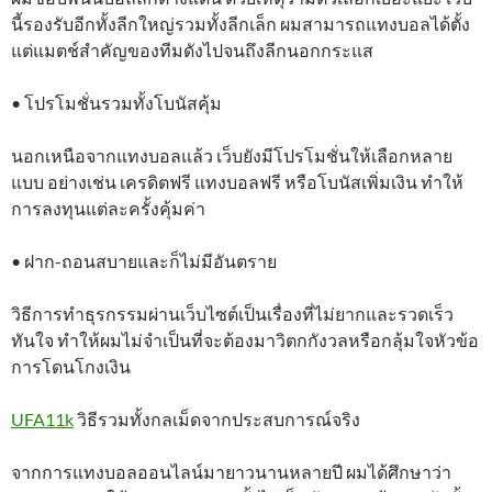
นี้รองรับอีกทั้งลีกใหญ่รวมทั้งลีกเล็ก ผมสามารถแทงบอลได้ตั้ง
แต่แมตช์สำคัญของทีมดังไปจนถึงลีกนอกกระแส
• โปรโมชั่นรวมทั้งโบนัสคุ้ม
นอกเหนือจากแทงบอลแล้ว เว็บยังมีโปรโมชั่นให้เลือกหลาย
แบบ อย่างเช่น เครดิตฟรี แทงบอลฟรี หรือโบนัสเพิ่มเงิน ทำให้
การลงทุนแต่ละครั้งคุ้มค่า
• ฝาก-ถอนสบายและก็ไม่มีอันตราย
วิธีการทำธุรกรรมผ่านเว็บไซต์เป็นเรื่องที่ไม่ยากและรวดเร็ว
ทันใจ ทำให้ผมไม่จำเป็นที่จะต้องมาวิตกกังวลหรือกลุ้มใจหัวข้อ
การโดนโกงเงิน
UFA11k
วิธีรวมทั้งกลเม็ดจากประสบการณ์จริง
จากการแทงบอลออนไลน์มายาวนานหลายปี ผมได้ศึกษาว่า