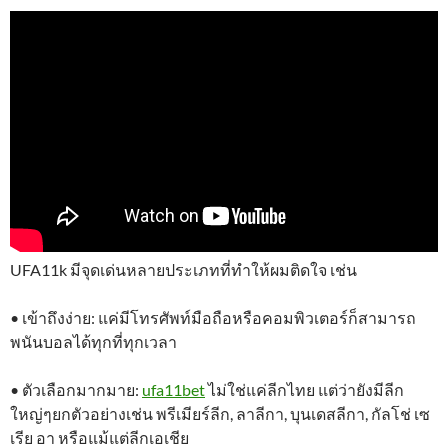
UFA11k มีจุดเด่นหลายประเภทที่ทำให้ผมติดใจ เช่น
• เข้าถึงง่าย: แค่มีโทรศัพท์มือถือหรือคอมพิวเตอร์ก็สามารถ
พนันบอลได้ทุกที่ทุกเวลา
• ตัวเลือกมากมาย:
ufa11bet
ไม่ใช่แค่ลีกไทย แต่ว่ายังมีลีก
ใหญ่ๆยกตัวอย่างเช่น พรีเมียร์ลีก, ลาลีกา, บุนเดสลีกา, กัลโช่ เซ
เรีย อา หรือแม้แต่ลีกเอเชีย