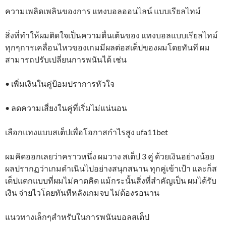
ความเพลิดเพลินของการ แทงบอลออนไลน์ แบบเรียลไทม์
สิ่งที่ทำให้ผมติดใจเป็นความตื่นเต้นของ แทงบอลแบบเรียลไทม์
ทุกๆการเคลื่อนไหวของเกมมีผลต่อสเต็ปของผมโดยทันที ผม
สามารถปรับเปลี่ยนการพนันได้ เช่น
• เพิ่มเงินในคู่ป้อมปราการหัวใจ
• ลดความเสี่ยงในคู่ที่เริ่มไม่แน่นอน
เลือกแทงแบบสเต็ปเพื่อโอกาสกำไรสูง ufa11bet
ผมคิดออกเลยว่าคราวหนึ่ง ผมวาง สเต็ป 3 คู่ ด้วยเงินอย่างน้อย
ผลปรากฏว่าเกมดำเนินไปอย่างสนุกสนาน ทุกคู่เข้าเป้า และก็ส
เต็ปแตกแบบที่ผมไม่คาดคิด แม้กระนั้นสิ่งที่สำคัญเป็น ผมได้รับ
เงิน จ่ายไวโดยทันทีหลังเกมจบ ไม่ต้องรอนาน
แนวทางเล็กๆสำหรับในการพนันบอลสเต็ป