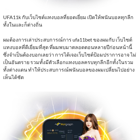
UFA11k กับเว็บไซต์แทงบอลที่ยอดเยี่ยม เปิดให้พนันบอลทุกลีก
ทั้งในและก็ต่างถิ่น
ผมต้องการเล่าประสบการณ์การ ufa11bet ของผมกับ เว็บไซต์
แทงบอลที่ดีเยี่ยมที่สุด ที่ผมพบมาตลอดตอนหลายปีก่อนหน้านี้
ซึ่งจำเป็นต้องบอกเลยว่า การได้เจอเว็บไซต์ป้อมปราการอาจ ไม่
เป็นอันตราย รวมทั้งมีตัวเลือกแทงบอลครบทุกลีกอีกทั้งในรวม
ทั้งต่างแดน ทำให้ประสบการณ์พนันบอลของผมเปลี่ยนไปอย่าง
เห็นได้ชัด