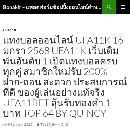
ค้นหา
Bonakir – แพลตฟอร์มช้อปปิ้งออนไลน์สำหรับสินค้าคุณภาพ
ข้าม
เมนูหลัก
ไป
ยัง
เนื้อหา
UFA11K
แทงบอลออนไลน์ UFA11K 16
มกรา 2568 UFA11K เว็บเดิม
พันอันดับ 1 เปิดแทงบอลครบ
ทุกคู่ สมาชิกใหม่รับ 200%
ฝาก-ถอน สะดวก ประสบการณ์
ที่ดี ของผู้เล่นอย่างแท้จริง
UFA11BET ลุ้นรับทองคำ 1
บาท TOP 64 BY QUINCY
9 ธันวาคม 2025
TYLER SIMMONS