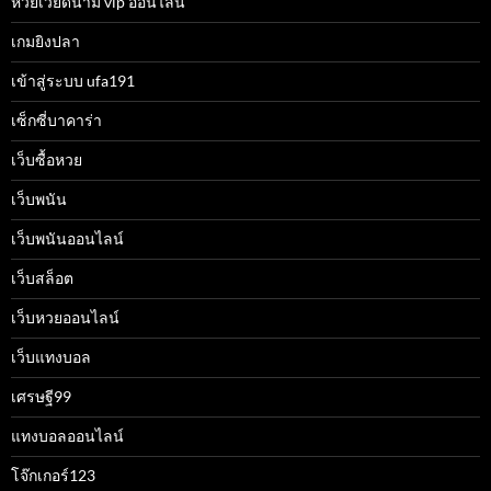
หวยเวียดนาม vip ออนไลน์
เกมยิงปลา
เข้าสู่ระบบ ufa191
เซ็กซี่บาคาร่า
เว็บซื้อหวย
เว็บพนัน
เว็บพนันออนไลน์
เว็บสล็อต
เว็บหวยออนไลน์
เว็บแทงบอล
เศรษฐี99
แทงบอลออนไลน์
โจ๊กเกอร์123