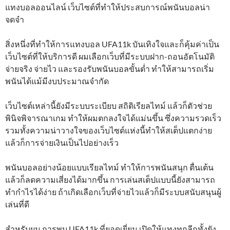
แทงบอลออนไลน์ เว็บไซต์ที่ทำให้ประสบการณ์พนันบอลน่า
จดจำ
สิ่งหนึ่งที่ทำให้การแทงบอล UFA11k บันเทิงใจและก็คุ้มค่าเป็น
เว็บไซต์ที่ให้บริการดี ผมเลือกเว็บที่มีระบบฝาก-ถอนอัตโนมัติ
จ่ายจริง จ่ายไว และรองรับพนันบอลขั้นต่ำ ทำให้สามารถเริ่ม
พนันได้แม้มีงบประมาณจำกัด
เว็บไซต์เหล่านี้ยังมีระบบระเบียบ สถิติเรียลไทม์ แล้วก็ตัวช่วย
พินิจพิจารณาเกม ทำให้ผมตกลงใจได้แม่นขึ้น ซึ่งความรวดเร็ว
รวมทั้งความน่าวางใจของเว็บไซต์แห่งนี้ทำให้สเต็ปแตกง่าย
แล้วก็การจ่ายเงินเป็นไปอย่างเร็ว
พนันบอลอย่างน้อยแบบเรียลไทม์ ทำให้การพนันสนุก ตื่นเต้น
แล้วก็ลดความเสี่ยงได้มากขึ้น การเล่นสเต็ปแบบนี้ยังสามารถ
ทำกำไรได้ง่าย ถ้าเกิดเลือกเว็บที่จ่ายไวแล้วก็มีระบบสนับสนุนผู้
เล่นที่ดี
สำหรับผม การพบ UFA11k ที่ยอดเยี่ยม เปิดให้แทงทุกลีกทั้งยัง