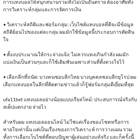
การแทงบอลให้สนุกสนานรวมทั้งไม่เป็นอันตราย ต้องอาศัยทั้ง
การวิเคราะห์กลุ่มและการจัดการเงิน
• วิเคราะห์สถิติและฟอร์มกลุ่ม: เว็บไซต์แทงบอลที่ดีจะมีข้อมูล
สถิติย้อนไปของแต่ละกลุ่ม ผมมักใช้ข้อมูลนี้ประกอบการตัดสิน
ใจ
• ตั้งงบประมาณให้กระจ่างแจ้ง: ไม่ควรแทงเกินกำลัง ผมมัก
แบ่งเงินเป็นส่วนๆและก็ใช้เดิมพันเฉพาะส่วนที่ตั้งดวงใจไว้
• เลือกลีกที่ถนัด: บางคนชอบลีกไทย บางบุคคลชอบลีกยุโรป ผม
เลือกแทงบอลในลีกที่ติดตามข่าวแล้วก็รู้ฟอร์มกลุ่มดีเยี่ยมที่สุด
ufa11bet แทงบอลอย่างน้อยแบบเรียลไทม์: ประสบการณ์จริงกับ
สเต็ปแตกง่าย จ่ายไว
สำหรับผม แทงบอลออนไลน์ ไม่ใช่แค่เรื่องของโชคหรือการ
ทายใจเท่านั้น แต่เป็นเรื่องของการวิเคราะห์ การวางแผน รวม
ทั้งการเลือกเว็บไซต์ที่ตอบปัญหาผู้เล่นอย่างแท้จริง และก็ครั้งนี้