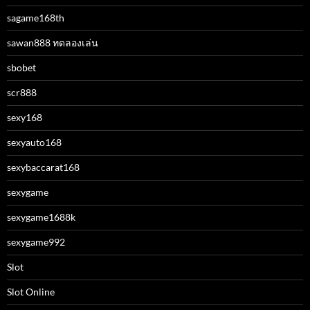
sagame168th
sawan888 ทดลองเล่น
sbobet
scr888
sexy168
sexyauto168
sexybaccarat168
sexygame
sexygame1688k
sexygame992
Slot
Slot Online