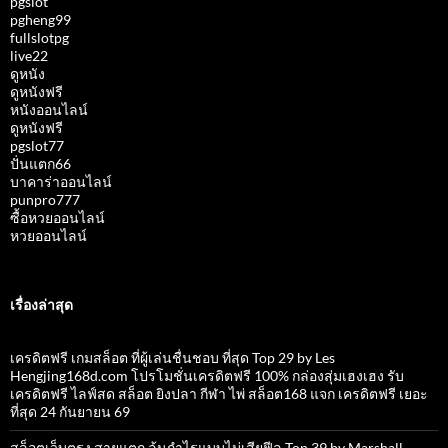
pgslot
pgheng99
fullslotpg
live22
ดูหนัง
ดูหนังฟรี
หนังออนไลน์
ดูหนังฟรี
pgslot77
ปั่นแตก66
บาคาร่าออนไลน์
punpro777
ซื้อหวยออนไลน์
หวยออนไลน์
เรื่องล่าสุด
เครดิตฟรี เกมสล็อต ที่ผู้เล่นชื่นชอบ ที่สุด Top 29 by Les
Hengjing168d.com โปรโมชั่นเครดิตฟรี 100% กล่องสุ่มเฮงเฮง รับ
เครดิตฟรี ไลฟ์สด สล็อต ยิงปลา กีฬา ไพ่ สล็อต168 แจก เครดิตฟรี เยอะ
ที่สุด 24 กันยายน 69
สล็อตเว็บตรง สายแตก ลุ้นกำไรแบบไม่เสียฟีล Top 39 by Marshall