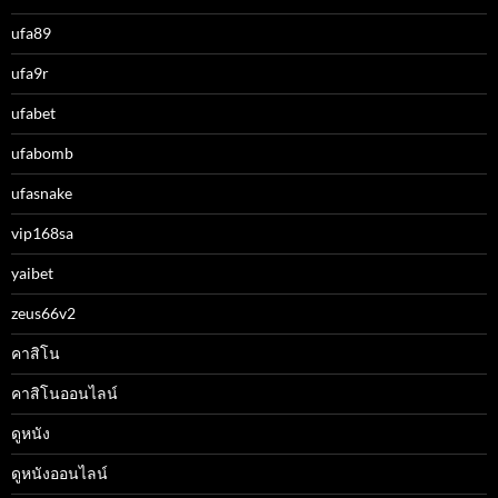
ufa89
ufa9r
ufabet
ufabomb
ufasnake
vip168sa
yaibet
zeus66v2
คาสิโน
คาสิโนออนไลน์
ดูหนัง
ดูหนังออนไลน์