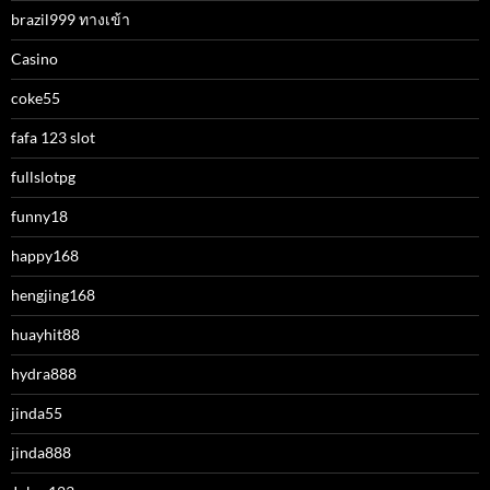
brazil999 ทางเข้า
Casino
coke55
fafa 123 slot
fullslotpg
funny18
happy168
hengjing168
huayhit88
hydra888
jinda55
jinda888