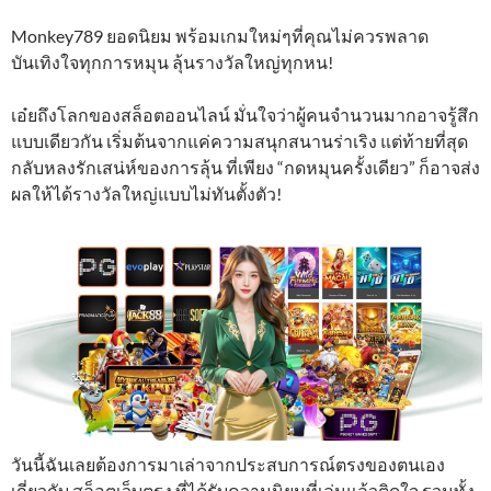
Monkey789 ยอดนิยม พร้อมเกมใหม่ๆที่คุณไม่ควรพลาด
บันเทิงใจทุกการหมุน ลุ้นรางวัลใหญ่ทุกหน!
เอ๋ยถึงโลกของสล็อตออนไลน์ มั่นใจว่าผู้คนจำนวนมากอาจรู้สึก
แบบเดียวกัน เริ่มต้นจากแค่ความสนุกสนานร่าเริง แต่ท้ายที่สุด
กลับหลงรักเสน่ห์ของการลุ้น ที่เพียง “กดหมุนครั้งเดียว” ก็อาจส่ง
ผลให้ได้รางวัลใหญ่แบบไม่ทันตั้งตัว!
วันนี้ฉันเลยต้องการมาเล่าจากประสบการณ์ตรงของตนเอง
เกี่ยวกับ สล็อตเว็บตรง ที่ได้รับความนิยมที่เล่นแล้วติดใจ รวมทั้ง