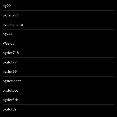
pg99
pgheng99
pgjoker auto
pgk44
PGSlot
pgslot718
pgslot77
pgslot99
pgslot9999
pgslotceo
pgslotfish
pgslotth