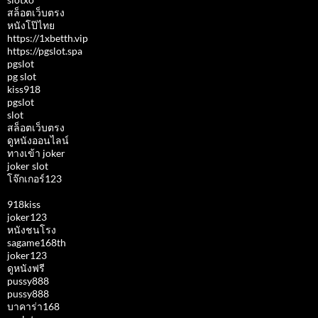
สล็อตเว็บตรง
หนังโป๊ไทย
https://1xbetth.vip
https://pgslot.spa
pgslot
pg slot
kiss918
pgslot
slot
สล็อตเว็บตรง
ดูหนังออนไลน์
ทางเข้า joker
joker slot
โจ๊กเกอร์123
918kiss
joker123
หนังชนโรง
sagame168th
joker123
ดูหนังฟรี
pussy888
pussy888
บาคาร่า168