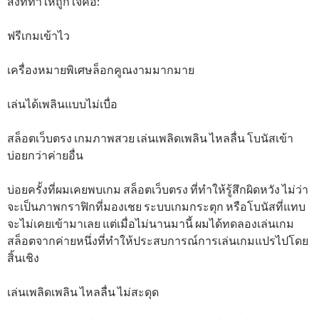
สิ่งที่ทำให้ถูกใจคือ:
ฟรีเกมเข้าไว
เครื่องหมายพิเศษล็อกคูณงามมากมาย
เล่นได้เพลินแบบไม่เบื่อ
สล็อตเว็บตรง เกมภาพสวย เล่นเพลิดเพลิน ไหลลื่น โบนัสเข้า
บ่อยกว่าค่ายอื่น
บ่อยครั้งที่ผมเคยพบเกม สล็อตเว็บตรง ที่ทำให้รู้สึกผิดหวัง ไม่ว่า
จะเป็นภาพกราฟิกที่มองเชย ระบบเกมกระตุก หรือโบนัสที่แทบ
จะไม่เคยเข้ามาเลย แต่เมื่อไม่นานมานี้ ผมได้ทดลองเล่นเกม
สล็อตจากค่ายหนึ่งที่ทำให้ประสบการณ์การเล่นเกมแปรไปโดย
สิ้นเชิง
เล่นเพลิดเพลิน ไหลลื่น ไม่สะดุด