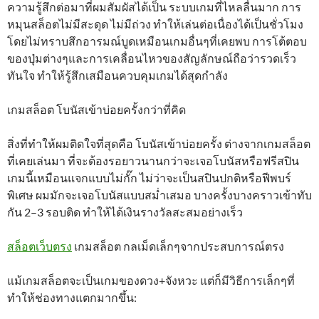
ความรู้สึกต่อมาที่ผมสัมผัสได้เป็น ระบบเกมที่ไหลลื่นมาก การ
หมุนสล็อตไม่มีสะดุด ไม่มีถ่วง ทำให้เล่นต่อเนื่องได้เป็นชั่วโมง
โดยไม่ทราบสึกอารมณ์บูดเหมือนเกมอื่นๆที่เคยพบ การโต้ตอบ
ของปุ่มต่างๆและการเคลื่อนไหวของสัญลักษณ์ถือว่ารวดเร็ว
ทันใจ ทำให้รู้สึกเสมือนควบคุมเกมได้สุดกำลัง
เกมสล็อต โบนัสเข้าบ่อยครั้งกว่าที่คิด
สิ่งที่ทำให้ผมติดใจที่สุดคือ โบนัสเข้าบ่อยครั้ง ต่างจากเกมสล็อต
ที่เคยเล่นมา ที่จะต้องรอยาวนานกว่าจะเจอโบนัสหรือฟรีสปิน
เกมนี้เหมือนแจกแบบไม่กั๊ก ไม่ว่าจะเป็นสปินปกติหรือฟีพบร์
พิเศษ ผมมักจะเจอโบนัสแบบสม่ำเสมอ บางครั้งบางคราวเข้าทับ
กัน 2–3 รอบติด ทำให้ได้เงินรางวัลสะสมอย่างเร็ว
สล็อตเว็บตรง
เกมสล็อต กลเม็ดเล็กๆจากประสบการณ์ตรง
แม้เกมสล็อตจะเป็นเกมของดวง+จังหวะ แต่ก็มีวิธีการเล็กๆที่
ทำให้ช่องทางแตกมากขึ้น: