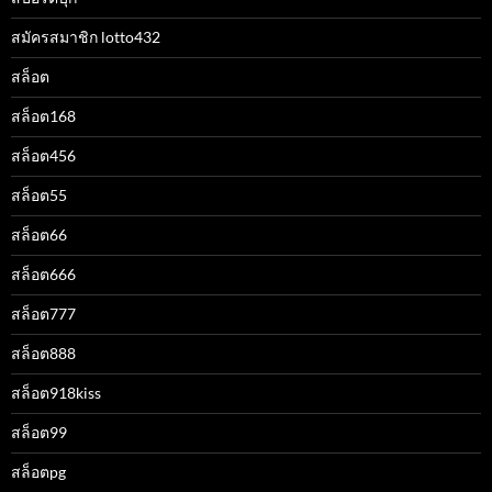
สมัครสมาชิก lotto432
สล็อต
สล็อต168
สล็อต456
สล็อต55
สล็อต66
สล็อต666
สล็อต777
สล็อต888
สล็อต918kiss
สล็อต99
สล็อตpg