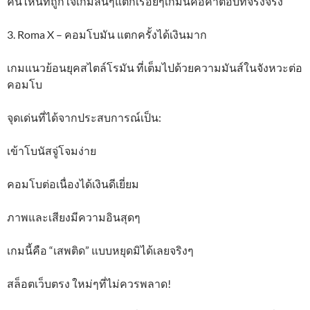
คนไหนที่ถูกใจเกมลื่นๆแตกเรื่อยๆเกมนี้คือคำตอบที่จริงจริง
3. Roma X – คอมโบมัน แตกครั้งได้เงินมาก
เกมแนวย้อนยุคสไตล์โรมัน ที่เต็มไปด้วยความมันส์ในจังหวะต่อ
คอมโบ
จุดเด่นที่ได้จากประสบการณ์เป็น:
เข้าโบนัสจู่โจมง่าย
คอมโบต่อเนื่องได้เงินดีเยี่ยม
ภาพและเสียงมีความอินสุดๆ
เกมนี้คือ “เสพติด” แบบหยุดมิได้เลยจริงๆ
สล็อตเว็บตรง ใหม่ๆที่ไม่ควรพลาด!