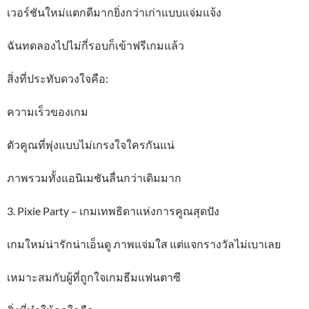
เวอร์ชันใหม่แตกดีมากยิ่งกว่าเก่าแบบแจ่มแจ้ง
ฉันทดลองไปไม่กี่รอบก็เข้าฟรีเกมแล้ว
สิ่งที่ประทับดวงใจคือ:
ความเร็วของเกม
ตัวคูณที่พุ่งแบบไม่เกรงใจใครกันแน่
ภาพรวมทั้งแอนิเมชันลื่นกว่าเดิมมาก
3. Pixie Party – เกมเทพธิดาแห่งการคูณสุดปัง
เกมใหม่น่ารักน่าเอ็นดู ภาพแจ่มใส แต่แจกรางวัลไม่เบาเลย
เหมาะสมกับผู้ที่ถูกใจเกมธีมแฟนตาซี