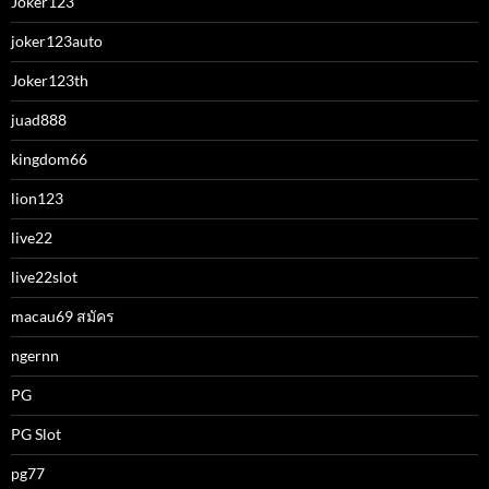
Joker123
joker123auto
Joker123th
juad888
kingdom66
lion123
live22
live22slot
macau69 สมัคร
ngernn
PG
PG Slot
pg77