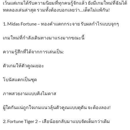
เว้นแต่เกมได้รับความนิยมที่ทุกคนรู้จักแล้ว ยังมีเกมใหม่ที่ฉันได้
ทดลองเล่นล่าสุด รวมทั้งต้องบอกเลยว่า…เด็ดไม่แพ้กัน!
1. Midas Fortune – ทองคำแตกกระจาย รับผลกำไรแบบจุกๆ
เกมใหม่ที่กำลังเดินทางมาแรงมากขณะนี้
ความรู้สึกที่ได้จากการเล่นเป็น:
ตัวเกมให้ตัวคูณเยอะ
โบนัสแตกเป็นชุด
ภาพสวยงามแบบคิงไมดาส
ผู้ใดกันแน่ถูกใจเกมแนวลุ้นตัวคูณแบบดุดัน จะต้องลอง!
2. Fortune Tiger 2 – เสือน้อยกลับมาแบบจัดเต็มกว่าเดิม