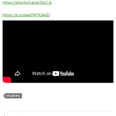
https://shorturl.asia/QuCJL
https://t.co/qee2VQGAsD
ทางเข้าPG
เมนู