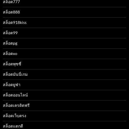
สล็อต777
สล็อต888
สล็อต918kiss
สล็อต99
สล็อตpg
สล็อตxo
สล็อตพุซซี่
สล็อตมันนี่เกม
สล็อตยูฟ่า
สล็อตออนไลน์
สล็อตเครดิตฟรี
สล็อตเว็บตรง
สล็อตแตกดี