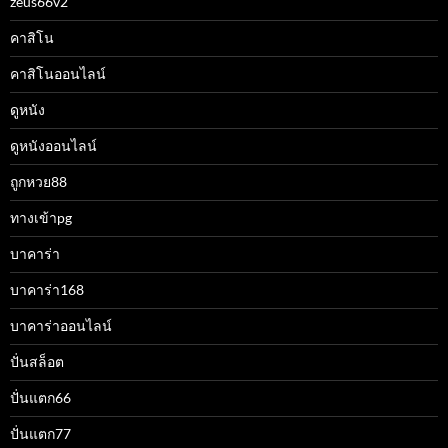
zeus66v2
คาสิโน
คาสิโนออนไลน์
ดูหนัง
ดูหนังออนไลน์
ถูกหวย88
ทางเข้าpg
บาคาร่า
บาคาร่า168
บาคาร่าออนไลน์
ปั่นสล็อต
ปั่นแตก66
ปั่นแตก77