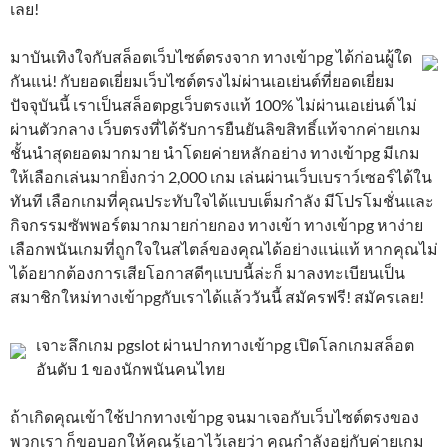
เลย!
มาบันเทิงใจกับสล็อตเว็บไซต์ตรงจาก ทางเข้าpg ได้ก่อนผู้ใด
กันแน่! กับยอดเยี่ยมเว็บไซต์ตรงไม่ผ่านเอเย่นต์ที่ยอดเยี่ยม
ปัจจุบันนี้ เราเป็นสล็อตpgเว็บตรงแท้ 100% ไม่ผ่านเอเย่นต์ ไม่
ผ่านตัวกลาง เว็บตรงที่ได้รับการยืนยันลิขสิทธิ์แท้จากค่ายเกม
ชั้นนำสุดยอดมากมาย นำโดยค่ายหลักอย่าง ทางเข้าpg มีเกม
ให้เลือกเล่นมากยิ่งกว่า 2,000 เกม เล่นผ่านเว็บเบราว์เซอร์ได้ใน
ทันที เลือกเกมที่คุณประทับใจได้แบบเต็มกำลัง มีโปรโมชั่นและ
กิจกรรมซัพพอร์ตมากมายก่ายกอง ทางเข้า ทางเข้าpg หาง่าย
เลือกพนันเกมที่ถูกใจในสไตล์ของคุณได้อย่างแน่แท้ หากคุณไม่
ได้อยากต้องการเสียโอกาสดีๆแบบนี้ล่ะก็ มาลงทะเบียนเป็น
สมาชิกใหม่ทางเข้าpgกับเราได้แล้ววันนี้ สมัครฟรี! สมัครเลย!
เจาะลึกเกม pgslot ผ่านปากทางเข้าpg เปิดโลกเกมสล็อต
อันดับ 1 ของนักพนันคนไทย
ถ้าเกิดคุณเข้าใช้ปากทางเข้าpg จนมาเจอกับเว็บไซต์ตรงของ
พวกเรา ก็ขอบอกให้คุณรู้เอาไว้เลยว่า คุณกำลังอยู่กับค่ายเกม