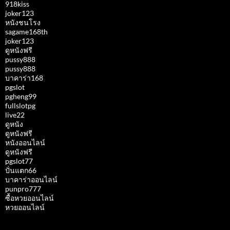
918kiss
joker123
หนังชนโรง
sagame168th
joker123
ดูหนังฟรี
pussy888
pussy888
บาคาร่า168
pgslot
pgheng99
fullslotpg
live22
ดูหนัง
ดูหนังฟรี
หนังออนไลน์
ดูหนังฟรี
pgslot77
ปั่นแตก66
บาคาร่าออนไลน์
punpro777
ซื้อหวยออนไลน์
หวยออนไลน์