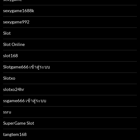
sexygame1688k
sexygame992
Slot
Slot Online
slot168
Slotgame666 เข้าสู่ระบบ
Slotxo
slotxo24hr
ssgame666 เข้าสู่ระบบ
ssru
SuperGame Slot
tangtem168