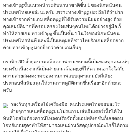
ทางเข้าpgชั้นแนวหน้าระดับนานาชาติชั้น 1 ของนักพนันคน
ประเทศไทยเลยล่ะนะครับ เพราะทางเข้าpg slot ถือได้ว่าปาก
ทางเข้าจากค่ายเกม สล็อตpg ที่ได้รับความนิยมอย่างสูง ด้วย
คุณสมบัติมากที่ครอบครองใจแฟนๆคนไทยได้อย่างอยู่มือ ก็
ทำให้ค่ายเกม ทางเข้าpg ขึ้นเป็นชั้น 1 ในใจของนักพนันคน
ประเทศไทยทันที และนี่เป็นเหตุผลที่ชาวไทยรักเกมสล็อตจาก
ค่าย ทางเข้าpg มากยิ่งกว่าค่ายเกมอื่นๆ
กราฟิก 3D ล้ำยุค: เกมสล็อตภาพงามขนาดนี้เป็นของทุกคนแน่ๆ
นะครับ เนื่องจากนี่เป็นค่ายเกมสล็อตpgที่ให้ความเอาใจใส่กับ
ความสวยสดงดงามของงานภาพแบบสุดๆแถมยังมีเสียง
ประกอบที่สนับสนุนให้งานภาพดูมิติมากขึ้นเรื่อยๆอีกด้วยนะ
ครับ
รองรับทุกเครื่องไม้เครื่องมือ: คนประเทศไทยชอบอะไร
ง่ายๆการเล่นสล็อตpgบนโปรแกรมเล่นอินเตอร์เน็ตได้ใน
ทันทีโดยไม่ต้องดาวน์โหลดหรือจัดตั้งแอปพลิเคชันก็เลยตอบ
โจทย์แบบสุดๆทำให้สามารถเล่นผ่านวัสดุอุปกรณ์อะไรก็ได้ตาม