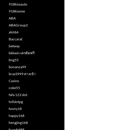
918kissauto
918kissme
ABA
ABAGroup2
alot66
Baccarat
betway
bkkwin เครดิตฟรี
bng55
bonanza99
brazil999 ทางเข้า
Casino
coke55
fafa 123 slot
fullslotpg
funny18
happy168
hengjing168
huayhit88