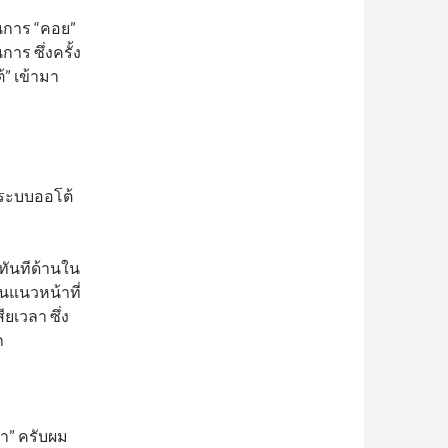
็นการ “คอย”
ร ซึ่งครั้ง
้” เข้ามา
ระบบออโต้
ันทีด้านใน
้นแนวหน้าที่
ียเวลา ซึ่ง
ก
่ำ” ครับผม