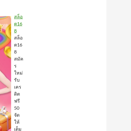
สล็อ
ต16
8
สล็อ
ต16
8
สมัค
ร
ใหม่
รับ
เคร
ดิต
ฟรี
50
จัด
ให้
เต็ม