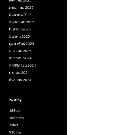
สิงหาคม 2025
กรกฎาคม 2025
มิถุนายน 2025
พฤษภาคม 2025
เมษายน 2025
มีนาคม 2025
กุมภาพันธ์ 2025
มกราคม 2025
ธันวาคม 2024
พฤศจิกายน 2024
ตุลาคม 2024
กันยายน 2024
หมวดหมู่
188bet
188betth
1xbet
918Kiss