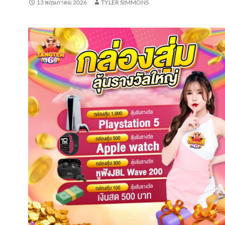
13 พฤษภาคม 2026
TYLER SIMMONS