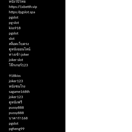
หนังโป๊ไทย
https://1xbetth.vip
https://pgslot.spa
pgslot
pg slot
kiss918
pgslot
slot
สล็อตเว็บตรง
ดูหนังออนไลน์
ทางเข้า joker
joker slot
โจ๊กเกอร์123
918kiss
joker123
หนังชนโรง
sagame168th
joker123
ดูหนังฟรี
pussy888
pussy888
บาคาร่า168
pgslot
pgheng99