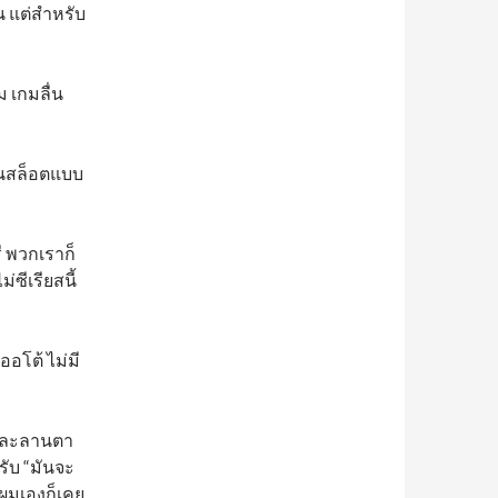
น แต่สำหรับ
 เกมลื่น
ั่นสล็อตแบบ
ี พวกเราก็
ซีเรียสนี้
อโต้ ไม่มี
อตละลานตา
ับ “มันจะ
 ผมเองก็เคย