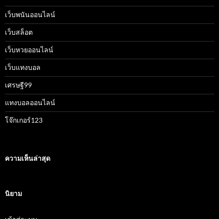
เว็บพนันออนไลน์
เว็บสล็อต
เว็บหวยออนไลน์
เว็บแทงบอล
เศรษฐี99
แทงบอลออนไลน์
โจ๊กเกอร์123
ความเห็นล่าสุด
นิยาม