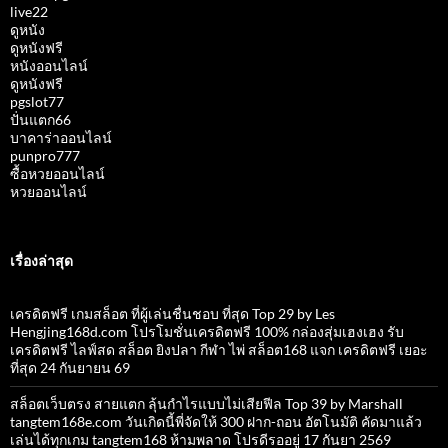
live22
ดูหนัง
ดูหนังฟรี
หนังออนไลน์
ดูหนังฟรี
pgslot77
ปั่นแตก66
บาคาร่าออนไลน์
punpro777
ซื้อหวยออนไลน์
หวยออนไลน์
เรื่องล่าสุด
เครดิตฟรี เกมสล็อต ที่ผู้เล่นชื่นชอบ ที่สุด Top 29 by Les
Hengjing168d.com โปรโมชั่นเครดิตฟรี 100% กล่องสุ่มเฮงเฮง รับ
เครดิตฟรี ไลฟ์สด สล็อต ยิงปลา กีฬา ไพ่ สล็อต168 แจก เครดิตฟรี เยอะ
ที่สุด 24 กันยายน 69
สล็อตเว็บตรง สายแตก ลุ้นกำไรแบบไม่เสียฟีล Top 39 by Marshall
tangtem168e.com วันเกิดนี้พี่จัดให้ 300 ฝาก-ถอน อัตโนมัติ คัดมาแล้ว
เล่นได้ทุกเกม tangtem168 ห้ามพลาด โปรดีรออยู่ 17 กันยา 2569