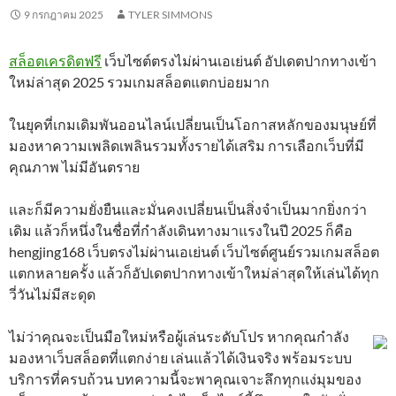
9 กรกฎาคม 2025
TYLER SIMMONS
สล็อตเครดิตฟรี
เว็บไซต์ตรงไม่ผ่านเอเย่นต์ อัปเดตปากทางเข้า
ใหม่ล่าสุด 2025 รวมเกมสล็อตแตกบ่อยมาก
ในยุคที่เกมเดิมพันออนไลน์เปลี่ยนเป็นโอกาสหลักของมนุษย์ที่
มองหาความเพลิดเพลินรวมทั้งรายได้เสริม การเลือกเว็บที่มี
คุณภาพ ไม่มีอันตราย
และก็มีความยั่งยืนและมั่นคงเปลี่ยนเป็นสิ่งจำเป็นมากยิ่งกว่า
เดิม แล้วก็หนึ่งในชื่อที่กำลังเดินทางมาแรงในปี 2025 ก็คือ
hengjing168 เว็บตรงไม่ผ่านเอเย่นต์ เว็บไซต์ศูนย์รวมเกมสล็อต
แตกหลายครั้ง แล้วก็อัปเดตปากทางเข้าใหม่ล่าสุดให้เล่นได้ทุก
วี่วันไม่มีสะดุด
ไม่ว่าคุณจะเป็นมือใหม่หรือผู้เล่นระดับโปร หากคุณกำลัง
มองหาเว็บสล็อตที่แตกง่าย เล่นแล้วได้เงินจริง พร้อมระบบ
บริการที่ครบถ้วน บทความนี้จะพาคุณเจาะลึกทุกแง่มุมของ