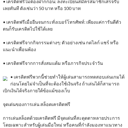
• เครดิตฟรีไม่ต้องฝากก่อน: ลงทะเบียนสมัครสมาชิกเสร็จรับ
เลยทันที ดังเช่นว่า 50 บาท หรือ 100 บาท
• เครดิตฟรีเมื่อยืนจนกระทั่งเบอร์โทรศัพท์: เพียงแค่การันตีตัว
ตนก็รับเครดิตไปใช้ได้เลย
• เครดิตฟรีจากกิจกรรมต่างๆ: ตัวอย่างเช่น กดไลก์ แชร์ หรือ
แนะนำเพื่อนพ้อง
• เครดิตฟรีจากการสั่งสมแต้ม หรือภารกิจประจำวัน
• เครดิตฟรีพวกนี้ช่วยทำให้ผู้เล่นสามารถทดสอบเล่นเกมได้
ก่อนโดยไม่จำเป็นที่จะต้องใช้เงินจริง ถ้าเล่นได้ก็สามารถ
เบิกเงินได้จริงภายใต้ข้อแม้ของเว็บ
จุดเด่นของการเล่น สล็อตเครดิตฟรี
การเล่นสล็อตด้วยเครดิตฟรี มีจุดเด่นที่สะดุดตาหลายประการ
โดยเฉพาะสำหรับผู้เล่นมือใหม่ หรือคนที่กำลังมองหาแนวทาง