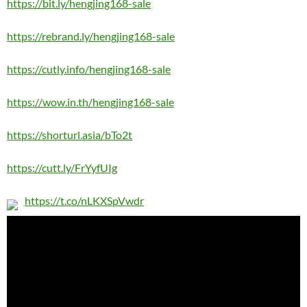
https://bit.ly/hengjing168-sale
https://rebrand.ly/hengjing168-sale
https://cutly.info/hengjing168-sale
https://wow.in.th/hengjing168-sale
https://shorturl.asia/bTo2t
https://cutt.ly/FrYyfUIg
https://t.co/nLKXSpVwdr