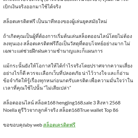
เบิกเงินจริงออกมาใช้ได้จริง
สล็อตเครดิตฟรี เป็นนาทีทองของผู้เล่นยุคสมัยใหม่
ถ้าเกิดคุณเป็นผู้ที่ต้องการเริ่มต้นเล่นสล็อตออนไลน์โดยไม่ต้อง
ลงทุนเอง สล็อตเครดิตฟรีถือเป็นวัสดุที่ตอบโจทย์อย่างมาก ไม่
เฉพาะแต่ช่วยฝึกฝนความชำนาญและก็แผนการ
แม้กระนั้นยังให้โอกาสให้ได้กำไรจริงโดยปราศจากความเสี่ยง
อย่างไรก็ดี ควรจะเลือกเว็บที่ปลอดภัย น่าไว้วางใจ และก็อ่าน
ข้อจำกัดให้รู้เรื่องทุกหนก่อนกดรับเครดิต เพื่อความมั่นใจว่าใน
เวลาที่คุณใช้ไปนั้น “ไม่เสียเปล่า”
สล็อตออนไลน์ สล็อต168 hengjing168.sale 3 สิงหา 2568
Noella ดูรีวิวจากลูกค้าจริง สล็อต168True wallet Top 86
ขอขอบคุณby web
สล็อตเครดิตฟรี