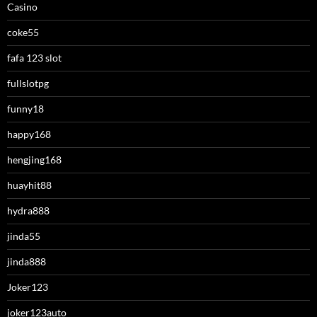
Casino
coke55
fafa 123 slot
fullslotpg
funny18
happy168
hengjing168
huayhit88
hydra888
jinda55
jinda888
Joker123
joker123auto