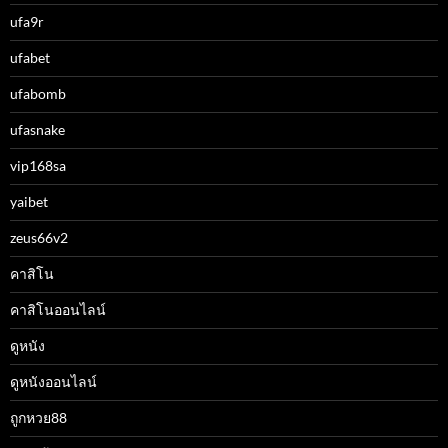
ufa9r
ufabet
ufabomb
ufasnake
vip168sa
yaibet
zeus66v2
คาสิโน
คาสิโนออนไลน์
ดูหนัง
ดูหนังออนไลน์
ถูกหวย88