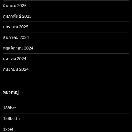
มีนาคม 2025
กุมภาพันธ์ 2025
มกราคม 2025
ธันวาคม 2024
พฤศจิกายน 2024
ตุลาคม 2024
กันยายน 2024
หมวดหมู่
188bet
188betth
1xbet