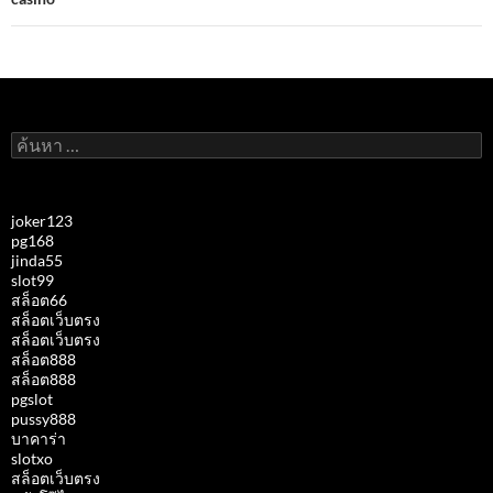
ค้นหา
สำหรับ:
joker123
pg168
jinda55
slot99
สล็อต66
สล็อตเว็บตรง
สล็อตเว็บตรง
สล็อต888
สล็อต888
pgslot
pussy888
บาคาร่า
slotxo
สล็อตเว็บตรง