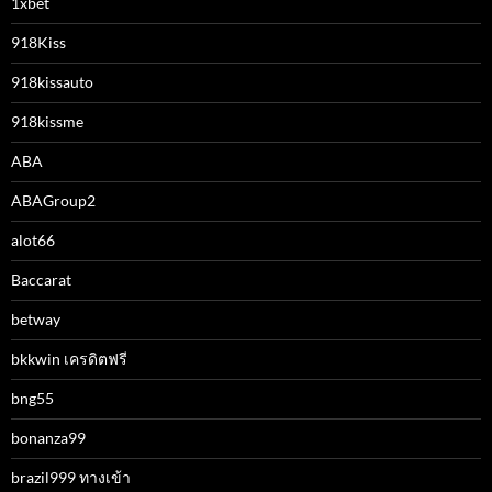
1xbet
918Kiss
918kissauto
918kissme
ABA
ABAGroup2
alot66
Baccarat
betway
bkkwin เครดิตฟรี
bng55
bonanza99
brazil999 ทางเข้า