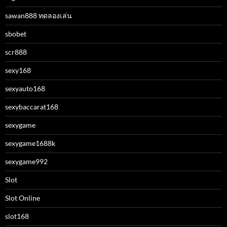
sawan888 ทดลองเล่น
sbobet
scr888
sexy168
sexyauto168
sexybaccarat168
sexygame
sexygame1688k
sexygame992
Slot
Slot Online
slot168