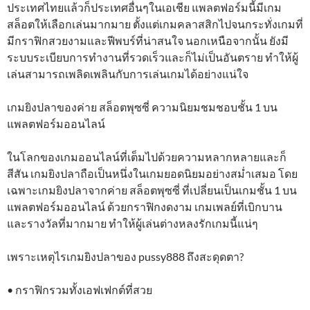
ประเทศไทยแล้วก็ประเทศอื่นๆในเอเชีย แพลตฟอร์มนี้มีเกม
สล็อตให้เลือกเล่นมากมาย ตั้งแต่เกมคลาสสิกไปจนกระทั่งเกมที่
มีกราฟิกสวยงามและฟีพบร์ที่น่าสนใจ นอกเหนือจากนั้น ยังมี
ระบบระเบียบการทำงานที่รวดเร็วและก็ไม่เป็นอันตราย ทำให้ผู้
เล่นสามารถเพลิดเพลินกับการเล่นเกมได้อย่างแน่ใจ
เกมยิงปลาของค่าย สล็อตพุซซี่ ความนิยมชมชอบชั้น 1 บน
แพลตฟอร์มออนไลน์
ในโลกของเกมออนไลน์ที่เต็มไปด้วยความหลากหลายและก็
สีสัน เกมยิงปลาถือเป็นหนึ่งในเกมยอดนิยมอย่างสม่ำเสมอ โดย
เฉพาะเกมยิงปลาจากค่าย สล็อตพุซซี่ ที่เปลี่ยนเป็นเกมชั้น 1 บน
แพลตฟอร์มออนไลน์ ด้วยกราฟิกงดงาม เกมเพลย์ที่เบิกบาน
และรางวัลที่มากมาย ทำให้ผู้เล่นต่างหลงรักเกมนี้แน่ๆ
เพราะเหตุไรเกมยิงปลาของ pussy888 ถึงสะดุดตา?
• กราฟิกรวมทั้งเอฟเฟกต์ที่สวย