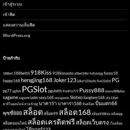
เข้าสู่ระบบ
เข้าฟีด
แสดงความเห็นฟีด
WordPress.org
ป้ายกำกับ
918Kiss
188betth
918kissauto
funny18
188bet
allbet24hr
fullslotpg
hengjing168
Joker123
PG
happy168
joker123auto
live22slot
PGSlot
Pussy888
pg77
pgslotth
pgfish
PunPro777
pussy888play
sagame
Slotxo
sexy168
tangtem168
sagame168th
sexygame
ufa11bet
บาคาร่า
ปั่นแตก66
บาคาร่า168
คาสิโนออนไลน์
ทางเข้าpg
ปั่นสล็อต
สล็อต
สล็อต168
พุซซี่888
สล็อต99
สล็อต918kiss
สล็อตpg
สล็อตเครดิตฟรี
สล็อตเว็บตรง
สล็อตออนไลน์
เว็บสล็อต
โจ๊กเกอร์123
แทงบอลออนไลน์