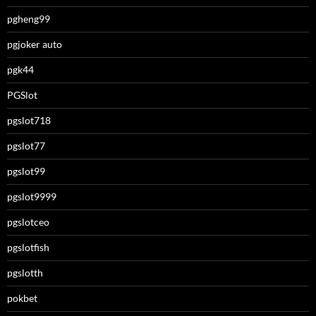
pgheng99
pgjoker auto
pgk44
PGSlot
pgslot718
pgslot77
pgslot99
pgslot9999
pgslotceo
pgslotfish
pgslotth
pokbet