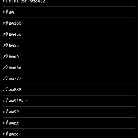
สมัครสมาชิก lotto432
สล็อต
สล็อต168
สล็อต456
สล็อต55
สล็อต66
สล็อต666
สล็อต777
สล็อต888
สล็อต918kiss
สล็อต99
สล็อตpg
สล็อตxo