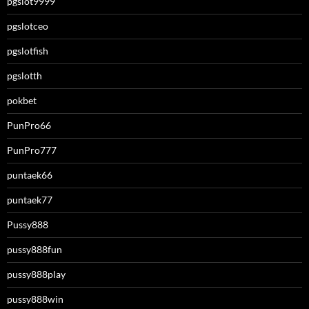
pgslot9999
pgslotceo
pgslotfish
pgslotth
pokbet
PunPro66
PunPro777
puntaek66
puntaek77
Pussy888
pussy888fun
pussy888play
pussy888win