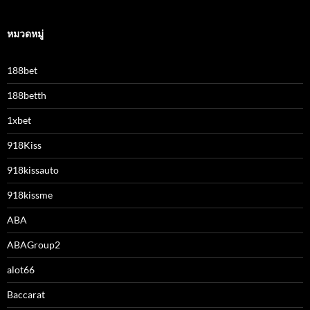
หมวดหมู่
188bet
188betth
1xbet
918Kiss
918kissauto
918kissme
ABA
ABAGroup2
alot66
Baccarat