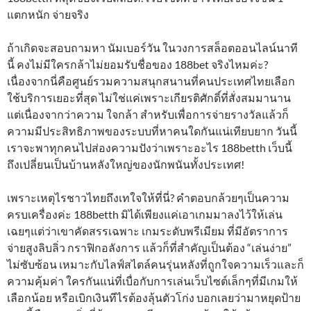
แตกหนัก จ่ายจริง
ถ้าเกิดจะสอบถามหา นัมเบอร์วัน ในวงการสล็อตออนไลน์นาที
นี้ คงไม่มีใครกล้าไม่ยอมรับชื่อของ 188bet จริงไหมค่ะ?
เนื่องจากนี่คือศูนย์รวมความสนุกสนานที่คนประเทศไทยเลือก
ใช้บริการเยอะที่สุด ไม่ใช่แค่เพราะเกียรติศักดิ์ที่สั่งสมมานาน
แต่เนื่องจากว่าความ ใจกล้า สำหรับเพื่อการจ่ายรางวัลแล้วก็
ความมีประสิทธิภาพของระบบที่หาคนใดกันแน่เทียบยาก วันนี้
เราจะพาทุกคนไปส่องความปังว่าเพราะอะไร 188betth เว็บนี้
ถึงเปลี่ยนเป็นบ้านหลังใหญ่ของนักพนันทั้งประเทศ!
เพราะเหตุไรชาวไทยถึงเทใจให้ที่นี่? คำตอบกล้วยๆเป็นความ
ครบเครื่องค่ะ 188betth มิได้เพียงแค่เอาเกมมาลงไว้ให้เล่น
เฉยๆแต่ว่าเขาคัดสรรเฉพาะ เกมระดับพรีเมียม ที่มีอัตราการ
จ่ายสูงลิบลิ่ว กราฟิกอลังการ แล้วก็ที่สำคัญเป็นต้อง “เล่นง่าย”
ไม่ซับซ้อน เหมาะกับไลฟ์สไตล์คนรุ่นหลังที่ถูกใจความเร็วและก็
ความคุ้มค่า ใครกันแน่ที่เบื่อกับการเล่นเว็บไซต์เล็กๆที่มีเกมให้
เลือกน้อย หรือเบิกเงินทีไรต้องลุ้นตัวโก่ง บอกเลยว่ามาหยุดป้าย