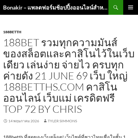
ค้นหา
Bonakir – แพลตฟอร์มช้อปปิ้งออนไลน์สำหรับสินค้าคุณภาพ
ข้าม
เมนูหลัก
ไป
ยัง
เนื้อหา
188BETTH
188BET รวมทุกความมันส์
ของสล็อตและคาสิโนไว้ในเว็บ
เดียว เล่นง่าย จ่ายไว ครบทุก
ค่ายดัง 21 JUNE 69 เว็บ ใหญ่
188BETTHS.COM คาสิโน
ออนไลน์ เว็บแม่ เครดิตฟรี
TOP 72 BY CHRIS
14 พฤษภาคม 2026
TYLER SIMMONS
188betth ที่สุดของเว็บสล็อต! เว็บไซต์ที่ชาวไทยเชื่อใจชั้น 1