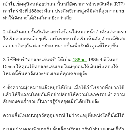
เข้าไปเช็คดูนิดหน่อยว่าเกมนั้นๆมีอัตราการชำระเงินคืน (RTP)
เท่าไหร่ ซึ่งที่ 188bet มีเกมประสิทธิภาพสูงที่มีค่านี้สูงมากมาย
ทำให้จังหวะได้เงินมีมากยิ่งกว่าเสีย
2. เดินเงินแบบขั้นบันได: อย่าใจร้อนใส่หมดหน้าตักตั้งแต่ตาแรก
ให้เริ่มจากเบทเล็กๆเพื่อวอร์มระบบ เมื่อเริ่มเห็นสัญลักษณ์พิเศษ
ออกมาติดๆกัน ค่อยขยับเบทมากขึ้นเพื่อรับตัวคูณที่ใหญ่ขึ้น
3. ใช้ฟีพบร์ “ทดลองเล่นฟรี” ให้เป็น:
188bet
188bet มีโหมด
Demo ให้คุณได้ทดลองเล่นเกมใหม่ๆก่อนใช้เงินจริง ลองใช้
โหมดนี้ค้นหาจังหวะของเกมที่คุณชอบดูจ้ะ
4. ตั้งความมุ่งหมายแล้วหยุดให้เป็น: เมื่อได้กำไรจากที่อยากได้
แล้ว ให้รีบถอนโดยทันที อย่าปล่อยให้ความโลภครอบงำ ความ
ลับของคนร่ำรวยเป็นการรู้จักหยุดเมื่อได้เปรียบจ้ะ
ความลื่นไหลบนทุกวัสดุอุปกรณ์ ไม่ว่าจะอยู่ที่แหน่งใดก็มั่งมีได้
จะเล่นผ่านคอมพิวเตอร์ แท็บเล็ต หรือสมาร์ทโฟน 188bet ก็ทำ