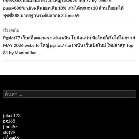
นำทาง
Pussy888 ถอนเงินง่าย เว็บใหญ่ เงินชัวร์ Top 77 by Denice
pussy888fun.live คืนยอดเสีย 10% เล่นได้ทุกเกม 10 ล้าน ก็ถอนได้
เรื่อง
พุซซี่888 มาตรฐานระดับสากล 3 June 69
เรื่องต่อไป
Pgslot77 เว็บสล็อตมาแรง เล่นเพลิน โบนัสแน่น มือใหม่ก็เริ่มได้ไม่ยาก 4
MAY 2026 website ใหญ่ pgslot77.art พนัน เว็บเปิดใหม่ ใหม่ล่าสุด Top
81 by Maximilian
ค้นหา
สำหรับ:
joker123
pg168
jinda55
slot99
สล็อต66