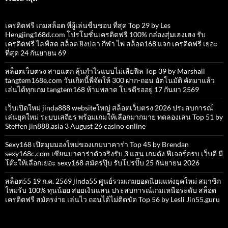
เครดิตฟรี เกมสล็อต ที่ผู้เล่นชื่นชอบ ที่สุด Top 29 by Les
Hengjing168d.com โปรโมชั่นเครดิตฟรี 100% กล่องสุ่มเฮงเฮง รับ
เครดิตฟรี ไลฟ์สด สล็อต ยิงปลา กีฬา ไพ่ สล็อต168 แจก เครดิตฟรี เยอะ
ที่สุด 24 กันยายน 69
สล็อตเว็บตรง สายแตก ลุ้นกำไรแบบไม่เสียฟีล Top 39 by Marshall
tangtem168e.com วันเกิดนี้พี่จัดให้ 300 ฝาก-ถอน อัตโนมัติ คัดมาแล้ว
เล่นได้ทุกเกม tangtem168 ห้ามพลาด โปรดีรออยู่ 17 กันยา 2569
เว็บเปิดใหม่ jinda888 websiteใหญ่ สล็อตเว็บตรง 2026 ประสบการณ์
เล่นยุคใหม่ ระบบเสถียร พร้อมเกมให้เลือกมากมาย ทดลองเล่น Top 51 by
Steffen jin888.asia 3 August 26 casino online
Sexy168 เปิดมุมมองใหม่ของเกมบาคาร่า Top 45 by Brendan
sexy168c.com เซียนบาคาร่าตัวจริงรับ 3 แสน เกมดัง ฟีเจอร์ครบ เว็บดี มี
โต๊ะให้เลือกเยอะ sexy168 สมัครปุ๊บ รับโปรปั๊บ 25 กันยายน 2026
สล็อต55 19 ก.ค. 2569 jinda55 ศูนย์รวมเกมยอดนิยมแห่งยุคใหม่ สมาชิก
ใหม่รับ 100% ทุนน้อย สอยเงินแสน ประสบการณ์เกมเหนือระดับ สล็อต
เครดิตฟรี สมัครง่าย เล่นไว ถอนได้ไม่ติดขัด Top 56 by Lesli Jin55.guru