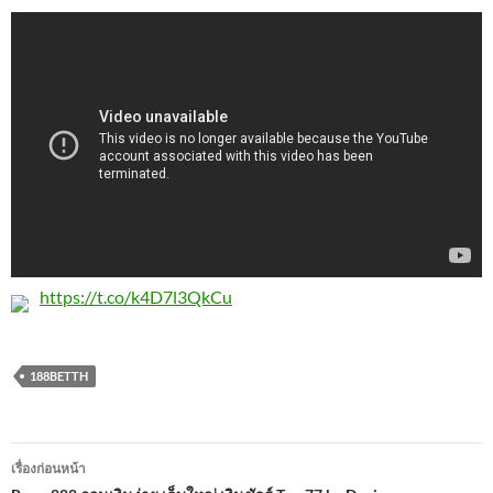
https://t.co/k4D7l3QkCu
188BETTH
เมนู
เรื่องก่อนหน้า