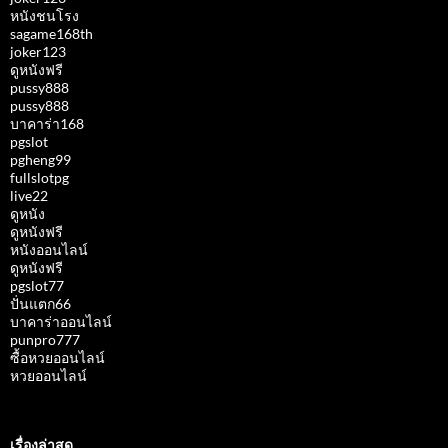
หนังชนโรง
sagame168th
joker123
ดูหนังฟรี
pussy888
pussy888
บาคาร่า168
pgslot
pgheng99
fullslotpg
live22
ดูหนัง
ดูหนังฟรี
หนังออนไลน์
ดูหนังฟรี
pgslot77
ปั่นแตก66
บาคาร่าออนไลน์
punpro777
ซื้อหวยออนไลน์
หวยออนไลน์
เรื่องล่าสุด