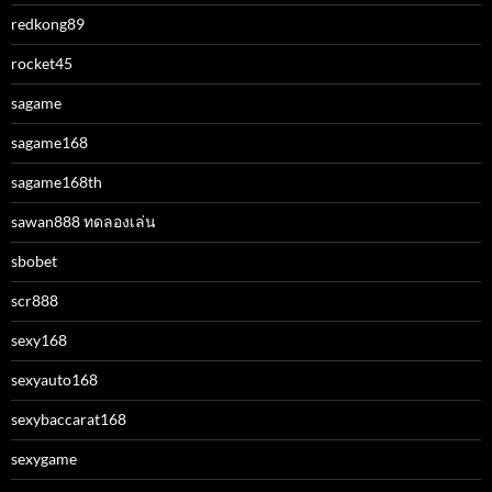
redkong89
rocket45
sagame
sagame168
sagame168th
sawan888 ทดลองเล่น
sbobet
scr888
sexy168
sexyauto168
sexybaccarat168
sexygame