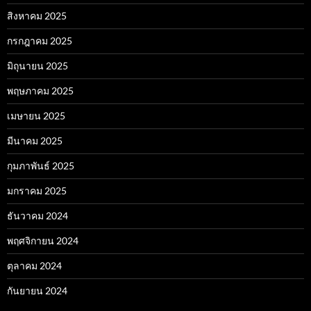
สิงหาคม 2025
กรกฎาคม 2025
มิถุนายน 2025
พฤษภาคม 2025
เมษายน 2025
มีนาคม 2025
กุมภาพันธ์ 2025
มกราคม 2025
ธันวาคม 2024
พฤศจิกายน 2024
ตุลาคม 2024
กันยายน 2024