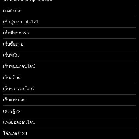
เกมยิงปลา
เข้าสู่ระบบ ufa191
เซ็กซี่บาคาร่า
เว็บซื้อหวย
เว็บพนัน
เว็บพนันออนไลน์
เว็บสล็อต
เว็บหวยออนไลน์
เว็บแทงบอล
เศรษฐี99
แทงบอลออนไลน์
โจ๊กเกอร์123